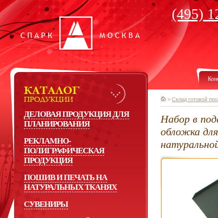
(495) 1
Кон
>
Склад готовой пр
ДЕЛОВАЯ ПРОДУКЦИЯ ДЛЯ
Набор в под
ПЛАНИРОВАНИЯ
обложка для
РЕКЛАМНО-
натурально
ПОЛИГРАФИЧЕСКАЯ
ПРОДУКЦИЯ
ПОШИВ И ПЕЧАТЬ НА
НАТУРАЛЬНЫХ ТКАНЯХ
СУВЕНИРЫ