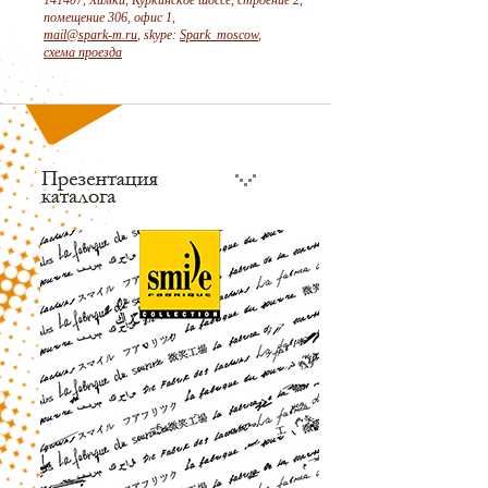
141407, Химки, Куркинское шоссе, строение 2,
помещение 306, офис 1,
mail@spark-m.ru
, skype:
Spark_moscow
,
схема проезда