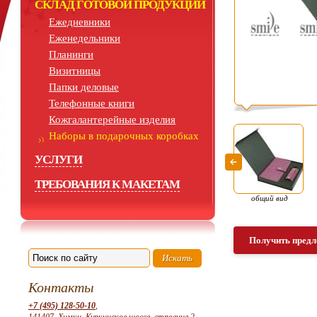
СКЛАД ГОТОВОЙ ПРОДУКЦИИ
Ежедневники
Еженедельники
Планинги
Визитницы
Папки деловые
Телефонные книги
Кожгалантерейные изделия
Наборы в подарочных коробках
УСЛУГИ
ТРЕБОВАНИЯ К МАКЕТАМ
общий вид
Получить предл
Контакты
+7 (495) 128-50-10
,