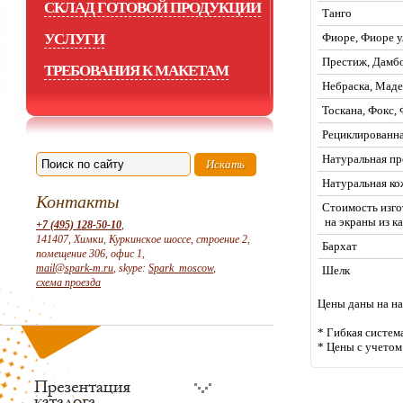
СКЛАД ГОТОВОЙ ПРОДУКЦИИ
Танго
УСЛУГИ
Фиоре, Фиоре у
Престиж, Дамбо
ТРЕБОВАНИЯ К МАКЕТАМ
Небраска, Маде
Тоскана, Фокс,
Рециклированна
Натуральная пр
Натуральная ко
Контакты
Стоимость изго
на экраны из ка
+7 (495) 128-50-10
,
141407, Химки, Куркинское шоссе, строение 2,
Бархат
помещение 306, офис 1,
mail@spark-m.ru
, skype:
Spark_moscow
,
Шелк
схема проезда
Цены даны на на
* Гибкая систем
* Цены с учето