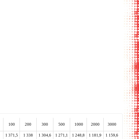
й раскрытый
прямой угол папки
ассортимент
ассортимент
вид
100
200
300
500
1000
2000
3000
1
1 371,5
1 338
1 304,6
1 271,1
1 248,8
1 181,9
1 159,6