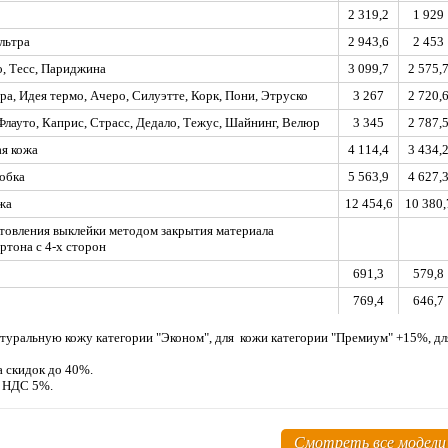
2 319,2
1 929
льтра
2 943,6
2 453
, Тесс, Париджина
3 099,7
2 575,
ра, Идея термо, Ачеро, Силуэтте, Корк, Пони, Этруско
3 267
2 720,
 Флауто, Каприс, Страсс, Дедало, Тежус, Шайнинг, Велюр
3 345
2 787,
я кожа
4 114,4
3 434,
обка
5 563,9
4 627,
жа
12 454,6
10 380,
товления выклейки методом закрытия материала
ртона с 4-х сторон
691,3
579,8
769,4
646,7
туральную кожу категории "Эконом", для кожи категории "Премиум" +15%, д
а скидок до 40%.
м НДС 5%.
Смотреть все модели