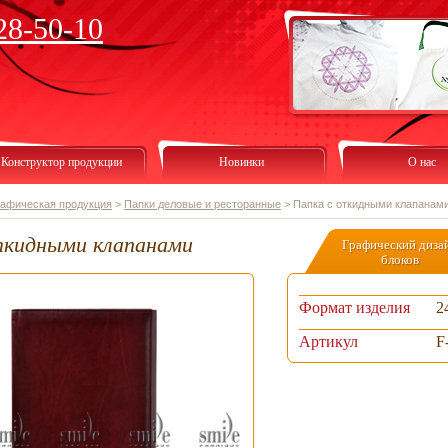
28-50-10
Конструктор продукции
Новинки
О нас
рафическая продукция
>
Папки деловые и ресторанные
>
Папка с откидными клапанам
ткидными клапанами
Графический диза
блоков
Формат изделия
2
Артикул
F