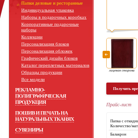
Папки деловые и ресторанные
Индивидуальная упаковка
Наборы в подарочных коробках
Корпоративные подарочные
наборы
Коллекции
Персонализация блоков
Персонализация обложек
Графический дизайн блоков
Каталог переплетных материалов
лицевая сторона
Образцы продукции
Все модели
Получить пр
РЕКЛАМНО-
ПОЛИГРАФИЧЕСКАЯ
ПРОДУКЦИЯ
Прайс-лист
ПОШИВ И ПЕЧАТЬ НА
НАТУРАЛЬНЫХ ТКАНЯХ
Папка c откидн
Количество/мат
СУВЕНИРЫ
Балакрон