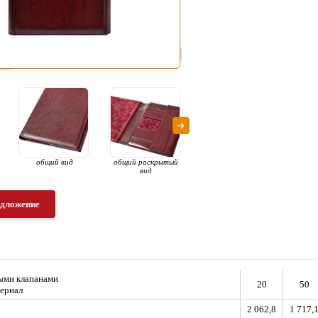
общий вид
общий раскрытый
общий раскрытый
общи
вид
вид
едложение
ыми клапанами
20
50
ериал
2 062,8
1 717,