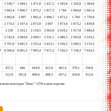
1 538,7
1 494,1
1 471,8
1 427,2
1 393,8
1 326,9
1 304,6
1 962,4
1 906,7
1 873,2
1 817,5
1 784
1 694,8
1 661,4
7
2 062,8
2 007
1 962,4
1 906,7
1 873,2
1 784
1 750,6
6
2 174,3
2 107,4
2 073,9
2 007
1 973,6
1 873,2
1 839,8
5
2 230
2 163,1
2 118,5
2 062,8
2 018,2
1 917,8
1 884,4
2
2 742,9
2 664,9
2 609,1
2 531,1
2 486,5
2 363,8
2 319,2
3
3 701,8
3 601,5
3 523,4
3 423,1
3 356,2
3 200,1
3 133,2
7
8 306,8
8 061,5
7 905,4
7 671,2
7 526,3
7 158,3
7 024,5
457,2
446
434,9
412,6
401,4
379,1
356,8
512,9
501,8
490,6
468,3
457,2
434,9
412,6
ля кожи категории "Люкс" +25% к цене изделия