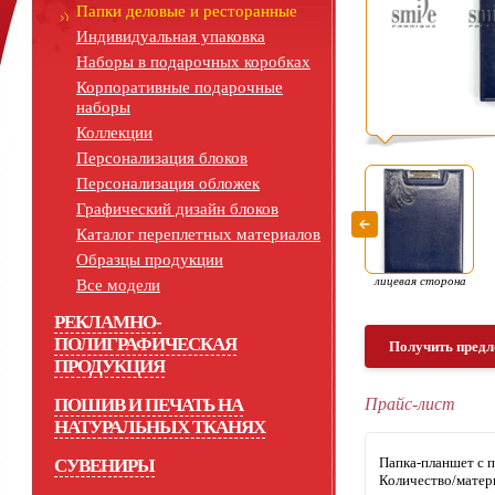
Папки деловые и ресторанные
Индивидуальная упаковка
Наборы в подарочных коробках
Корпоративные подарочные
наборы
Коллекции
Персонализация блоков
Персонализация обложек
Графический дизайн блоков
Каталог переплетных материалов
Образцы продукции
лицевая сторона
Все модели
РЕКЛАМНО-
ПОЛИГРАФИЧЕСКАЯ
Получить предл
ПРОДУКЦИЯ
ПОШИВ И ПЕЧАТЬ НА
Прайс-лист
НАТУРАЛЬНЫХ ТКАНЯХ
Папка-планшет 
СУВЕНИРЫ
Количество/матер