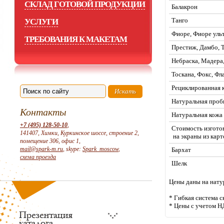
СКЛАД ГОТОВОЙ ПРОДУКЦИИ
Балакрон
Танго
УСЛУГИ
Фиоре, Фиоре уль
ТРЕБОВАНИЯ К МАКЕТАМ
Престиж, Дамбо, 
Небраска, Мадера,
Тоскана, Фокс, Фл
Рециклированная 
Натуральная проб
Контакты
Натуральная кожа
+7 (495) 128-50-10
,
Стоимость изгото
141407, Химки, Куркинское шоссе, строение 2,
на экраны из карт
помещение 306, офис 1,
mail@spark-m.ru
, skype:
Spark_moscow
,
Бархат
схема проезда
Шелк
Цены даны на нату
* Гибкая система с
* Цены с учетом Н