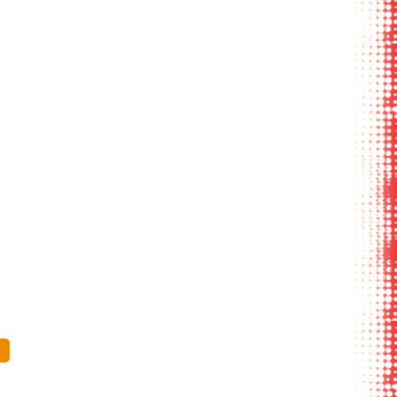
етли для
робников