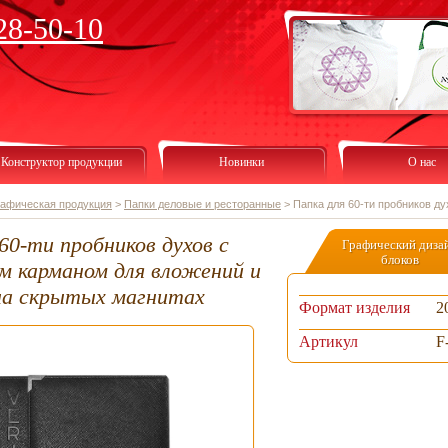
28-50-10
Конструктор продукции
Новинки
О нас
рафическая продукция
>
Папки деловые и ресторанные
>
Папка для 60-ти пробников д
60-ти пробников духов с
Графический диза
блоков
м карманом для вложений и
на скрытых магнитах
Формат изделия
2
Артикул
F