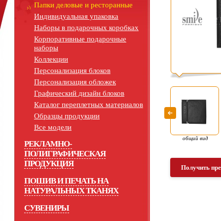
Папки деловые и ресторанные
Индивидуальная упаковка
Наборы в подарочных коробках
Корпоративные подарочные
наборы
Коллекции
Персонализация блоков
Персонализация обложек
Графический дизайн блоков
Каталог переплетных материалов
Образцы продукции
Все модели
общий вид
РЕКЛАМНО-
ПОЛИГРАФИЧЕСКАЯ
ПРОДУКЦИЯ
Получить пр
ПОШИВ И ПЕЧАТЬ НА
НАТУРАЛЬНЫХ ТКАНЯХ
СУВЕНИРЫ