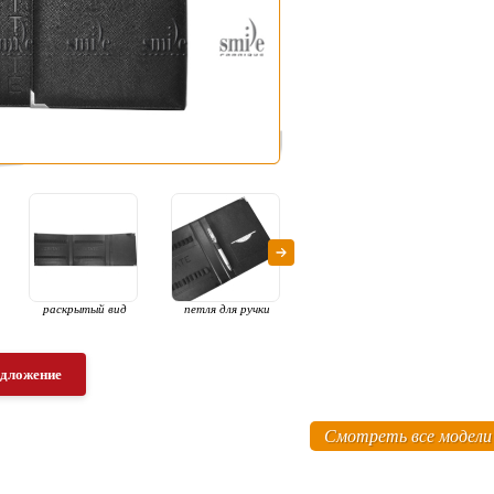
раскрытый вид
петля для ручки
ассортимент
п
п
едложение
Смотреть все модели