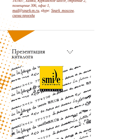
141407, Химки, Куркинское шоссе, строение 2,
помещение 306, офис 1,
mail@spark-m.ru
, skype:
Spark_moscow
,
схема проезда