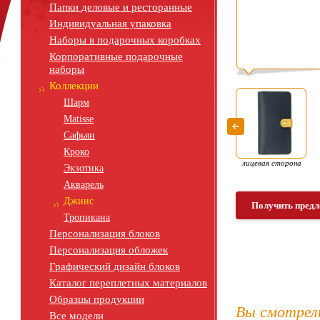
Папки деловые и ресторанные
Индивидуальная упаковка
Наборы в подарочных коробках
Корпоративные подарочные
наборы
Коллекции
Шарм
Matisse
Сафьян
Кроко
лицевая сторона
Экзотика
Акварель
Джинс
Получить предл
Тропикана
Персонализация блоков
Персонализация обложек
Графический дизайн блоков
Каталог переплетных материалов
Образцы продукции
Вы смотрел
Все модели