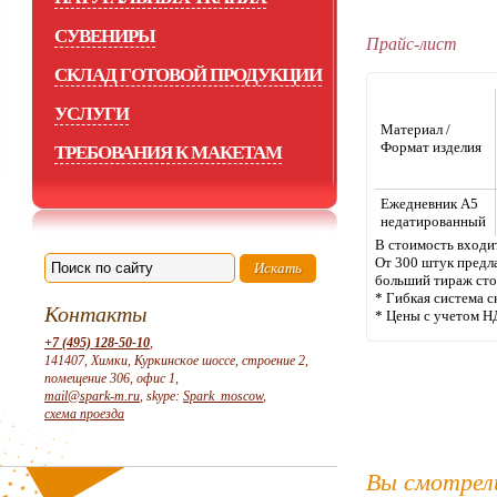
СУВЕНИРЫ
Прайс-лист
СКЛАД ГОТОВОЙ ПРОДУКЦИИ
УСЛУГИ
Материал /
Формат изделия
ТРЕБОВАНИЯ К МАКЕТАМ
Ежедневник А5
недатированный
В стоимость входи
От 300 штук предла
больший тираж сто
* Гибкая система с
Контакты
* Цены с учетом Н
+7 (495) 128-50-10
,
141407, Химки, Куркинское шоссе, строение 2,
помещение 306, офис 1,
mail@spark-m.ru
, skype:
Spark_moscow
,
схема проезда
Вы смотрел