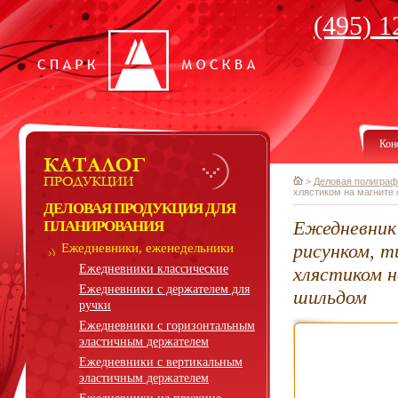
(495) 1
Кон
>
Деловая полиграф
хлястиком на магните
ДЕЛОВАЯ ПРОДУКЦИЯ ДЛЯ
Ежедневник
ПЛАНИРОВАНИЯ
рисунком, т
Ежедневники, еженедельники
Ежедневники классические
хлястиком 
Ежедневники с держателем для
шильдом
ручки
Ежедневники с горизонтальным
эластичным держателем
Ежедневники с вертикальным
эластичным держателем