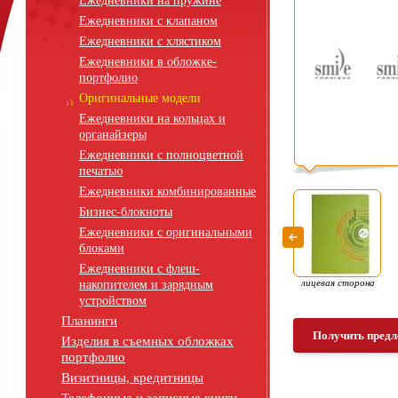
Ежедневники на пружине
Ежедневники с клапаном
Ежедневники с хлястиком
Ежедневники в обложке-
портфолио
Оригинальные модели
Ежедневники на кольцах и
органайзеры
Ежедневники с полноцветной
печатью
Ежедневники комбинированные
Бизнес-блокноты
Ежедневники с оригинальными
блоками
Ежедневники с флеш-
лицевая сторона
накопителем и зарядным
устройством
Планинги
Получить предл
Изделия в съемных обложках
портфолио
Визитницы, кредитницы