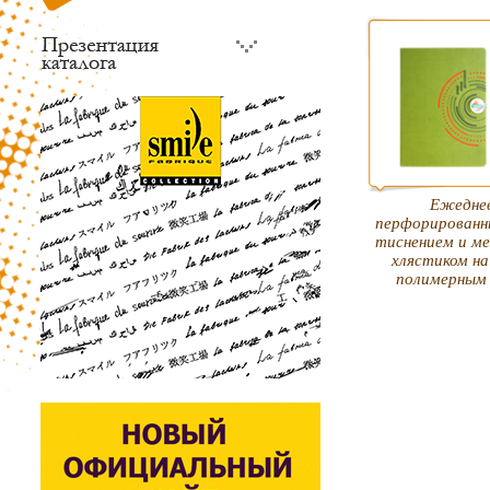
Ежеднев
перфорированн
тиснением и м
хлястиком на
полимерным