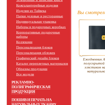
Телефонные и записные книги
Кожгалантерейные изделия
Изделия из Тайвека
Вы смотрел
Папки деловые и ресторанные
Индивидуальная упаковка
Наборы в подарочных коробках
Корпоративные подарочные
наборы
Коллекции
Персонализация блоков
Персонализация обложек
Графический дизайн блоков
Ежедневник А
полускрытой
Каталог переплетных материалов
хлястиком на
Образцы продукции
натуральн
Все модели
РЕКЛАМНО-
ПОЛИГРАФИЧЕСКАЯ
ПРОДУКЦИЯ
ПОШИВ И ПЕЧАТЬ НА
НАТУРАЛЬНЫХ ТКАНЯХ