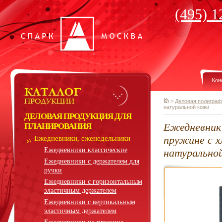
(495) 1
Кон
>
Деловая полиграф
натуральной кожи
ДЕЛОВАЯ ПРОДУКЦИЯ ДЛЯ
Ежедневник 
ПЛАНИРОВАНИЯ
пружине с х
Ежедневники, еженедельники
Ежедневники классические
натурально
Ежедневники с держателем для
ручки
Ежедневники с горизонтальным
эластичным держателем
Ежедневники с вертикальным
эластичным держателем