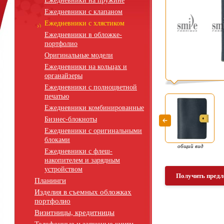
Ежедневники на пружине
Ежедневники с клапаном
Ежедневники с хлястиком
Ежедневники в обложке-
портфолио
Оригинальные модели
Ежедневники на кольцах и
органайзеры
Ежедневники с полноцветной
печатью
Ежедневники комбинированные
Бизнес-блокноты
Ежедневники с оригинальными
блоками
общий вид
Ежедневники с флеш-
накопителем и зарядным
устройством
Получить предл
Планинги
Изделия в съемных обложках
портфолио
Визитницы, кредитницы