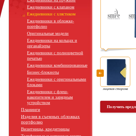
Ежедневники на пружине
Ежедневники с клапаном
Ежедневники с хлястиком
Ежедневники в обложке-
портфолио
Оригинальные модели
Ежедневники на кольцах и
органайзеры
Ежедневники с полноцветной
печатью
Ежедневники комбинированные
Бизнес-блокноты
Ежедневники с оригинальными
блоками
лицевая сторона
Ежедневники с флеш-
накопителем и зарядным
устройством
Получить предл
Планинги
Изделия в съемных обложках
портфолио
Визитницы, кредитницы