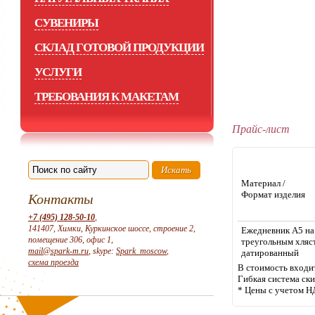
СУВЕНИРЫ
СКЛАД ГОТОВОЙ ПРОДУКЦИИ
УСЛУГИ
ТРЕБОВАНИЯ К МАКЕТАМ
Прайс-лист
Материал /
Формат изделия
Контакты
+7 (495) 128-50-10
,
141407, Химки, Куркинское шоссе, строение 2,
Ежедневник А5 на
помещение 306, офис 1,
треугольным хляс
mail@spark-m.ru
, skype:
Spark_moscow
,
датированный
схема проезда
В стоимость входи
Гибкая система ск
* Цены с учетом Н