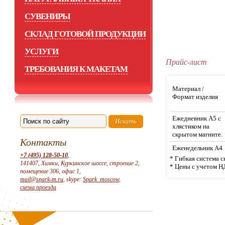
СУВЕНИРЫ
СКЛАД ГОТОВОЙ ПРОДУКЦИИ
УСЛУГИ
Прайс-лист
ТРЕБОВАНИЯ К МАКЕТАМ
Материал /
Формат издели
Ежедневник А5 c
хлястиком на
скрытом магните.
Контакты
Еженедельник А4
+7 (495) 128-50-10
,
* Гибкая система с
141407, Химки, Куркинское шоссе, строение 2,
* Цены с учетом Н
помещение 306, офис 1,
mail@spark-m.ru
, skype:
Spark_moscow
,
схема проезда