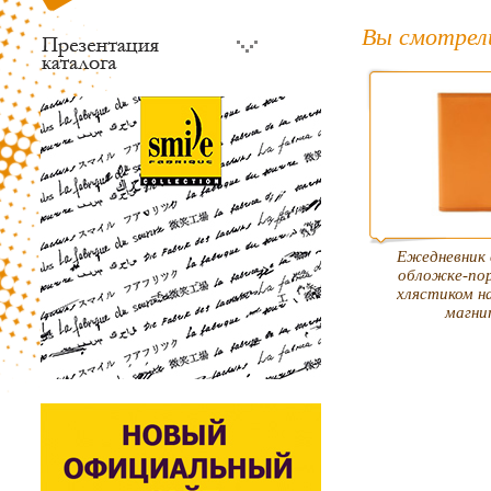
Вы смотрел
Eжедневник 
обложке-по
хлястиком н
магни