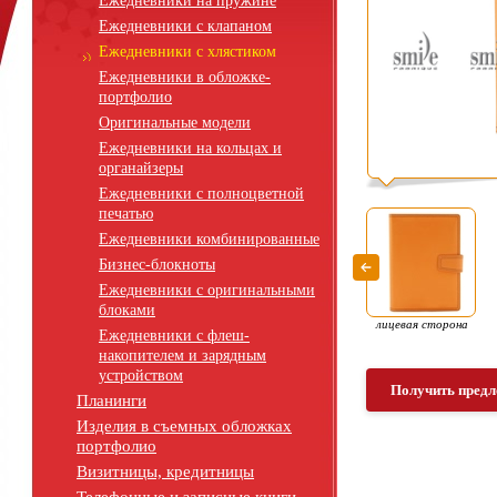
Ежедневники на пружине
Ежедневники с клапаном
Ежедневники с хлястиком
Ежедневники в обложке-
портфолио
Оригинальные модели
Ежедневники на кольцах и
органайзеры
Ежедневники с полноцветной
печатью
Ежедневники комбинированные
Бизнес-блокноты
Ежедневники с оригинальными
блоками
лицевая сторона
Ежедневники с флеш-
накопителем и зарядным
устройством
Получить предл
Планинги
Изделия в съемных обложках
портфолио
Визитницы, кредитницы