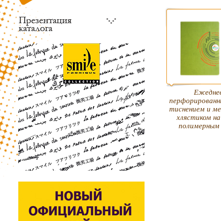
Ежеднев
перфорированн
тиснением и м
хлястиком на
полимерным