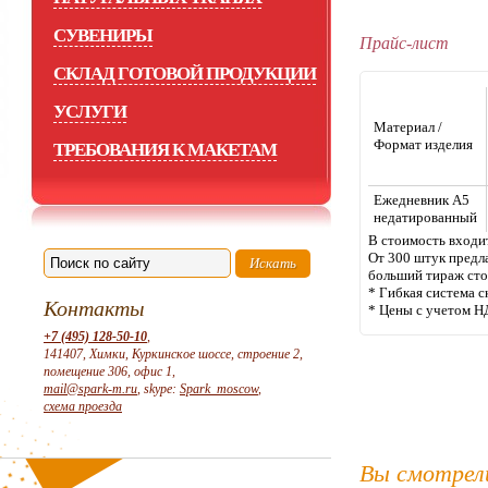
СУВЕНИРЫ
Прайс-лист
СКЛАД ГОТОВОЙ ПРОДУКЦИИ
УСЛУГИ
Материал /
Формат изделия
ТРЕБОВАНИЯ К МАКЕТАМ
Ежедневник А5
недатированный
В стоимость входи
От 300 штук предла
больший тираж сто
* Гибкая система с
Контакты
* Цены с учетом Н
+7 (495) 128-50-10
,
141407, Химки, Куркинское шоссе, строение 2,
помещение 306, офис 1,
mail@spark-m.ru
, skype:
Spark_moscow
,
схема проезда
Вы смотрел