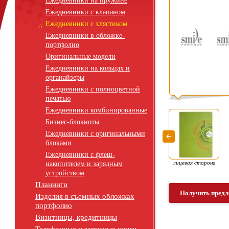
Ежедневники на пружине
Ежедневники с клапаном
Ежедневники с хлястиком
Ежедневники в обложке-
портфолио
Оригинальные модели
Ежедневники на кольцах и
органайзеры
Ежедневники с полноцветной
печатью
Ежедневники комбинированные
Бизнес-блокноты
Ежедневники с оригинальными
блоками
Ежедневники с флеш-
лицевая сторона
накопителем и зарядным
устройством
Планинги
Получить предл
Изделия в съемных обложках
портфолио
Визитницы, кредитницы