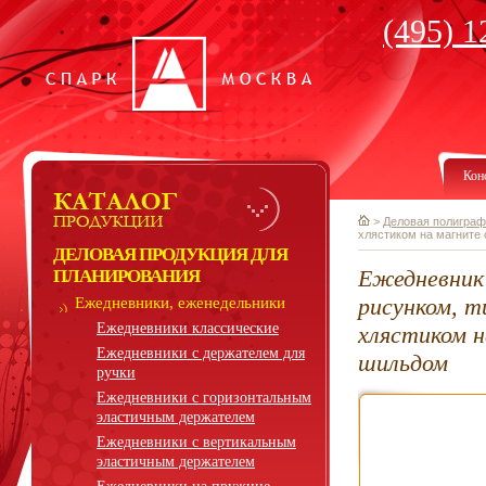
(495) 1
Кон
>
Деловая полиграф
хлястиком на магните
ДЕЛОВАЯ ПРОДУКЦИЯ ДЛЯ
Ежедневник
ПЛАНИРОВАНИЯ
рисунком, т
Ежедневники, еженедельники
Ежедневники классические
хлястиком 
Ежедневники с держателем для
шильдом
ручки
Ежедневники с горизонтальным
эластичным держателем
Ежедневники с вертикальным
эластичным держателем