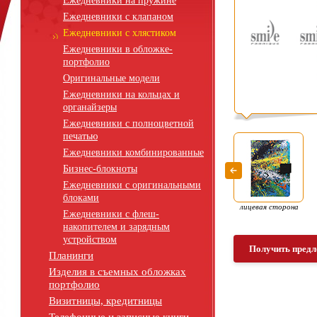
Ежедневники на пружине
Ежедневники с клапаном
Ежедневники с хлястиком
Ежедневники в обложке-
портфолио
Оригинальные модели
Ежедневники на кольцах и
органайзеры
Ежедневники с полноцветной
печатью
Ежедневники комбинированные
Бизнес-блокноты
Ежедневники с оригинальными
блоками
лицевая сторона
Ежедневники с флеш-
накопителем и зарядным
устройством
Получить предл
Планинги
Изделия в съемных обложках
портфолио
Визитницы, кредитницы