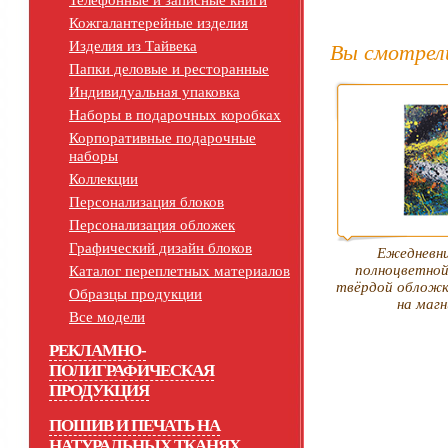
Телефонные и записные книги
Кожгалантерейные изделия
Изделия из Тайвека
Вы смотрел
Папки деловые и ресторанные
Индивидуальная упаковка
Наборы в подарочных коробках
Корпоративные подарочные
наборы
Коллекции
Персонализация блоков
Персонализация обложек
Графический дизайн блоков
Ежедневни
полноцветной
Каталог переплетных материалов
твёрдой обложк
Образцы продукции
на маг
Все модели
РЕКЛАМНО-
ПОЛИГРАФИЧЕСКАЯ
ПРОДУКЦИЯ
ПОШИВ И ПЕЧАТЬ НА
НАТУРАЛЬНЫХ ТКАНЯХ