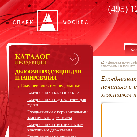
(495) 1
Кон
>
Деловая полиграф
хлястиком на магните
ДЕЛОВАЯ ПРОДУКЦИЯ ДЛЯ
Ежедневник
ПЛАНИРОВАНИЯ
печатью в т
Ежедневники, еженедельники
Ежедневники классические
хлястиком 
Ежедневники с держателем для
ручки
Ежедневники с горизонтальным
эластичным держателем
Ежедневники с вертикальным
эластичным держателем