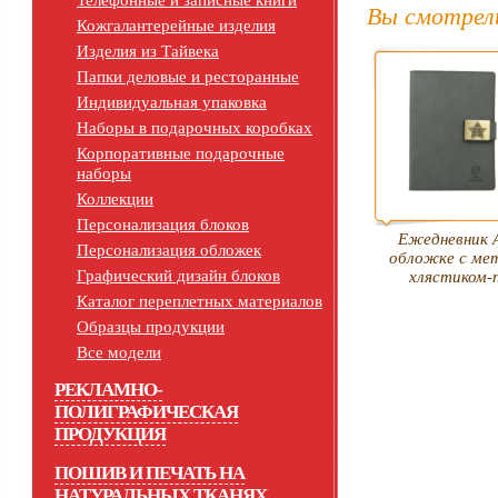
Телефонные и записные книги
Вы смотрел
Кожгалантерейные изделия
Изделия из Тайвека
Папки деловые и ресторанные
Индивидуальная упаковка
Наборы в подарочных коробках
Корпоративные подарочные
наборы
Коллекции
Персонализация блоков
Ежедневник А
Персонализация обложек
обложке с ме
Графический дизайн блоков
хлястиком-
Каталог переплетных материалов
Образцы продукции
Все модели
РЕКЛАМНО-
ПОЛИГРАФИЧЕСКАЯ
ПРОДУКЦИЯ
ПОШИВ И ПЕЧАТЬ НА
НАТУРАЛЬНЫХ ТКАНЯХ