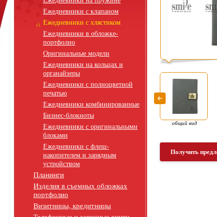
Ежедневники на пружине
Ежедневники с клапаном
Ежедневники с хлястиком
Ежедневники в обложке-
портфолио
Оригинальные модели
Ежедневники на кольцах и
органайзеры
Ежедневники с полноцветной
печатью
Ежедневники комбинированные
Бизнес-блокноты
общий вид
Ежедневники с оригинальными
блоками
Ежедневники с флеш-
Получить предл
накопителем и зарядным
устройством
Планинги
Изделия в съемных обложках
портфолио
Визитницы, кредитницы