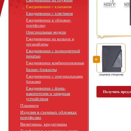
Ежедневники на пружине
Ежедневники с клапаном
Ежедневники с хлястиком
Ежедневники в обложке-
портфолио
Оригинальные модели
Ежедневники на кольцах и
органайзеры
Ежедневники с полноцветной
печатью
Ежедневники комбинированные
Бизнес-блокноты
лицевая сторона
Ежедневники с оригинальными
блоками
Ежедневники с флеш-
Получить предл
накопителем и зарядным
устройством
Планинги
Изделия в съемных обложках
портфолио
Визитницы, кредитницы