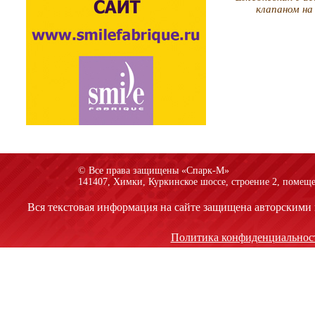
клапаном на
© Все права защищены «Спарк-M»
141407, Химки, Куркинское шоссе, строение 2, помеще
Вся текстовая информация на сайте защищена авторскими 
Политика конфиденциальнос