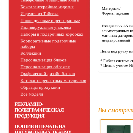
Телефонные и записные книги
Кожгалантерейные изделия
Материал /
Формат изделия
Изделия из Тайвека
Папки деловые и ресторанные
Ежедневник А5 ги
Индивидуальная упаковка
асимметричным кл
Наборы в подарочных коробках
магнитах датиров
недатированный
Корпоративные подарочные
наборы
Петля под ручку из
Коллекции
Персонализация блоков
* Гибкая система с
* Цены с учетом Н
Персонализация обложек
Графический дизайн блоков
Каталог переплетных материалов
Образцы продукции
Все модели
РЕКЛАМНО-
Вы смотрел
ПОЛИГРАФИЧЕСКАЯ
ПРОДУКЦИЯ
ПОШИВ И ПЕЧАТЬ НА
НАТУРАЛЬНЫХ ТКАНЯХ