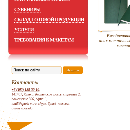
СУВЕНИРЫ
СКЛАД ГОТОВОЙ ПРОДУКЦИИ
УСЛУГИ
Ежедневник
ТРЕБОВАНИЯ К МАКЕТАМ
асимметричным
магни
Контакты
+7 (495) 128-50-10
,
141407, Химки, Куркинское шоссе, строение 2,
помещение 306, офис 1,
mail@spark-m.ru
, skype:
Spark_moscow
,
схема проезда