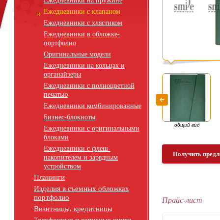
Ежедневники на пружине
Ежедневники с клапаном
Ежедневники с хлястиком
Ежедневники в обложке-
портфолио
Оригинальные модели
Ежедневники на кольцах и
органайзеры
Ежедневники с полноцветной
печатью
Ежедневники комбинированные
Бизнес-блокноты
общий вид
Ежедневники с оригинальными
блоками
Ежедневники с флеш-
Получить предл
накопителем и зарядным
устройством
Планинги
Изделия в съемных обложках
портфолио
Прайс-лист
Визитницы, кредитницы