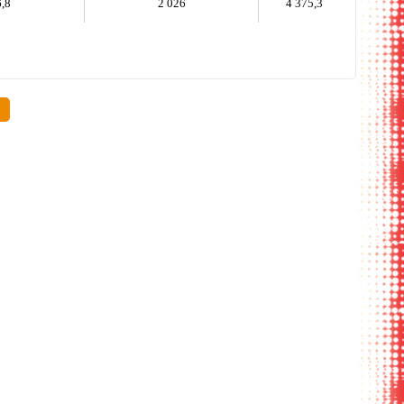
,8
2 026
4 375,3