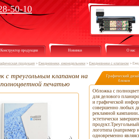
28-50-10
Конструктор продукции
Новинки
О нас
рафическая продукция
>
Ежедневники, еженедельники
>
Ежедневники с клапаном
>
Еже
к с треугольным клапаном на
Графический диза
блоков
 полноцветной печатью
Обложка с полноцве
для делового планиро
и графической инфор
совершенно любых д
рекламной кампании.
эстетически заверш
продукт.Треугольный
логотипа (например н
одновременно являяс