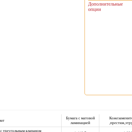
Дополнительные
опции
Бумага с матовой
Кожезаменит
мат
ламинацией
,престиж,этр
с треугольным клапаном