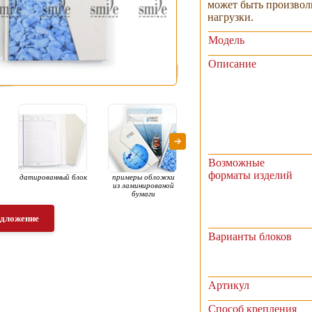
может быть произвол
нагрузки.
Модель
Описание
Возможные
форматы изделий
датированный блок
примеры обложки
ассортимент
из ламинированой
бумаги
едложение
Варианты блоков
Артикул
Способ крепления