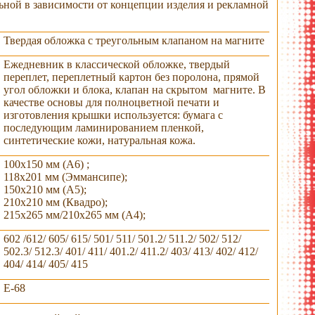
ьной в зависимости от концепции изделия и рекламной
Твердая обложка с треугольным клапаном на магните
Ежедневник в классической обложке, твердый
переплет, переплетный картон без поролона, прямой
угол обложки и блока, клапан на скрытом магните. В
качестве основы для полноцветной печати и
изготовления крышки используется: бумага с
последующим ламинированием пленкой,
синтетические кожи, натуральная кожа.
100х150 мм (А6) ;
118х201 мм (Эммансипе);
150х210 мм (А5);
210х210 мм (Квадро);
215х265 мм/210х265 мм (А4);
602 /612/ 605/ 615/ 501/ 511/ 501.2/ 511.2/ 502/ 512/
502.3/ 512.3/ 401/ 411/ 401.2/ 411.2/ 403/ 413/ 402/ 412/
404/ 414/ 405/ 415
E-68