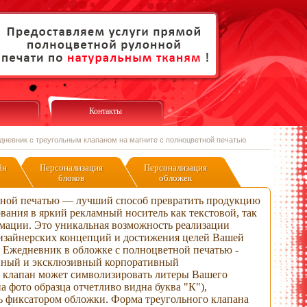
Контакты
дневник с треугольным клапаном на магните с полноцветной печатью
йн
Персонализация
Персонализация
блоков
обложек
тной печатью — лучший способ превратить продукцию
вания в яркий рекламный носитель как текстовой, так
мации. Это уникальная возможность реализации
изайнерских концепций и достижения целей Вашей
 Ежедневник в обложке с полноцветной печатью -
енный и эксклюзивный корпоративный
 клапан может символизировать литеры Вашего
а фото образца отчетливо видна буква "К"),
ь фиксатором обложки. Форма треугольного клапана