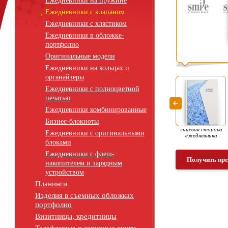
Ежедневники на пружине
Ежедневники с клапаном
Ежедневники с хлястиком
Ежедневники в обложке-
портфолио
Оригинальные модели
Ежедневники на кольцах и
органайзеры
Ежедневники с полноцветной
печатью
Ежедневники комбинированные
Бизнес-блокноты
лицевая сторона
Ежедневники с оригинальными
ежедневника
блоками
Ежедневники с флеш-
Получить пр
накопителем и зарядным
устройством
Планинги
Изделия в съемных обложках
портфолио
Визитницы, кредитницы