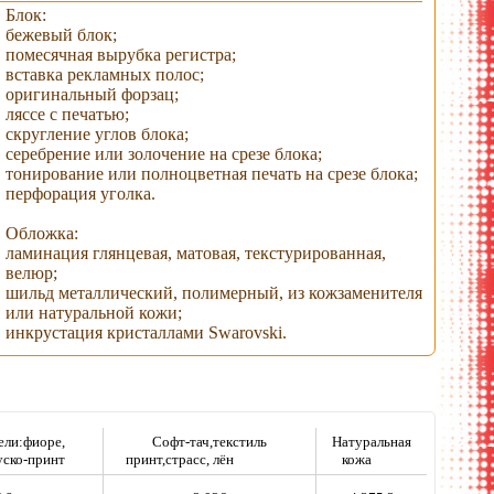
Блок:
бежевый блок;
помесячная вырубка регистра;
вставка рекламных полос;
оригинальный форзац;
ляссе с печатью;
скругление углов блока;
серебрение или золочение на срезе блока;
тонирование или полноцветная печать на срезе блока;
перфорация уголка.
Обложка:
ламинация глянцевая, матовая, текстурированная,
велюр;
шильд металлический, полимерный, из кожзаменителя
или натуральной кожи;
инкрустация кристаллами Swarovski.
ели:фиоре,
Софт-тач,текстиль
Натуральная
уско-принт
принт,страсс, лён
кожа