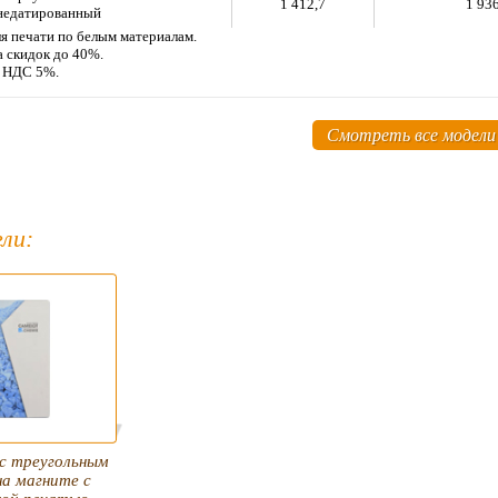
1 412,7
1 936
недатированный
я печати по белым материалам.
а скидок до 40%.
м НДС 5%.
Смотреть все модели
ли:
с треугольным
на магните с