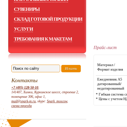
СУВЕНИРЫ
СКЛАД ГОТОВОЙ ПРОДУКЦИИ
УСЛУГИ
ТРЕБОВАНИЯ К МАКЕТАМ
Прайс-лист
Материал /
Формат изделия
Контакты
Ежедневник А5
датированный/
+7 (495) 128-50-10
,
недатированный
141407, Химки, Куркинское шоссе, строение 2,
* Гибкая система с
помещение 306, офис 1,
* Цены с учетом Н
mail@spark-m.ru
, skype:
Spark_moscow
,
схема проезда