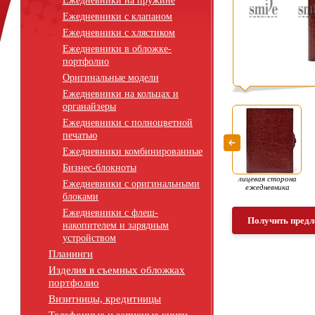
Ежедневники на пружине
Ежедневники с клапаном
Ежедневники с хлястиком
Ежедневники в обложке-
портфолио
Оригинальные модели
Ежедневники на кольцах и
органайзеры
Ежедневники с полноцветной
печатью
Ежедневники комбинированные
Бизнес-блокноты
лицевая сторона
Ежедневники с оригинальными
ежедневника
блоками
Ежедневники с флеш-
Получить предл
накопителем и зарядным
устройством
Планинги
Изделия в съемных обложках
портфолио
Визитницы, кредитницы