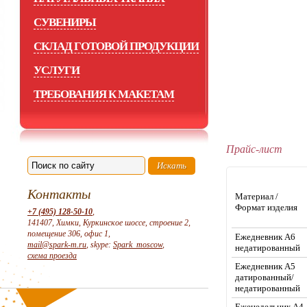
СУВЕНИРЫ
СКЛАД ГОТОВОЙ ПРОДУКЦИИ
УСЛУГИ
ТРЕБОВАНИЯ К МАКЕТАМ
Прайс-лист
Контакты
Материал /
Формат изделия
+7 (495) 128-50-10
,
141407, Химки, Куркинское шоссе, строение 2,
помещение 306, офис 1,
Ежедневник А6
mail@spark-m.ru
, skype:
Spark_moscow
,
недатированный
схема проезда
Ежедневник А5
датированный/
недатированный
Еженедельник А4