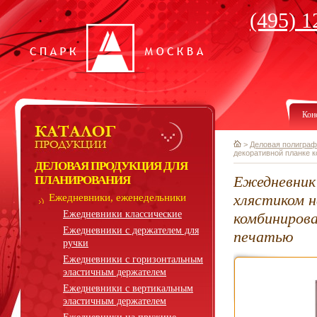
(495) 1
Кон
>
Деловая полиграф
декоративной планке 
ДЕЛОВАЯ ПРОДУКЦИЯ ДЛЯ
Ежедневник 
ПЛАНИРОВАНИЯ
хлястиком н
Ежедневники, еженедельники
Ежедневники классические
комбиниров
Ежедневники с держателем для
печатью
ручки
Ежедневники с горизонтальным
эластичным держателем
Ежедневники с вертикальным
эластичным держателем