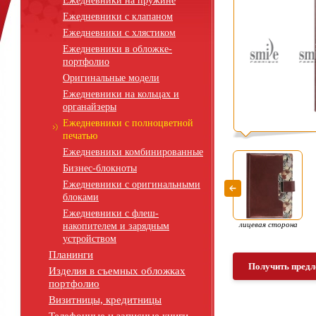
Ежедневники на пружине
Ежедневники с клапаном
Ежедневники с хлястиком
Ежедневники в обложке-
портфолио
Оригинальные модели
Ежедневники на кольцах и
органайзеры
Ежедневники с полноцветной
печатью
Ежедневники комбинированные
Бизнес-блокноты
Ежедневники с оригинальными
блоками
Ежедневники с флеш-
лицевая сторона
накопителем и зарядным
устройством
Планинги
Получить предл
Изделия в съемных обложках
портфолио
Визитницы, кредитницы