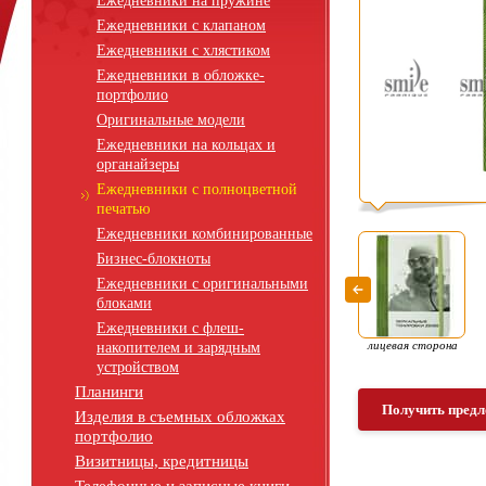
Ежедневники на пружине
Ежедневники с клапаном
Ежедневники с хлястиком
Ежедневники в обложке-
портфолио
Оригинальные модели
Ежедневники на кольцах и
органайзеры
Ежедневники с полноцветной
печатью
Ежедневники комбинированные
Бизнес-блокноты
Ежедневники с оригинальными
блоками
Ежедневники с флеш-
лицевая сторона
накопителем и зарядным
устройством
Планинги
Получить предл
Изделия в съемных обложках
портфолио
Визитницы, кредитницы