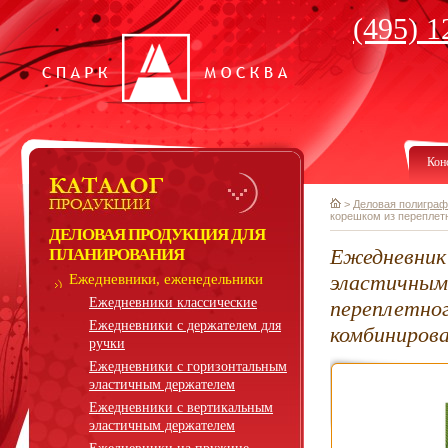
(495) 1
Кон
>
Деловая полиграф
корешком из переплет
ДЕЛОВАЯ ПРОДУКЦИЯ ДЛЯ
Ежедневник
ПЛАНИРОВАНИЯ
эластичным
Ежедневники, еженедельники
Ежедневники классические
переплетно
Ежедневники с держателем для
комбинирова
ручки
Ежедневники с горизонтальным
эластичным держателем
Ежедневники с вертикальным
эластичным держателем