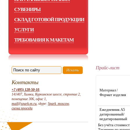
СУВЕНИРЫ
СКЛАД ГОТОВОЙ ПРОДУКЦИИ
УСЛУГИ
ТРЕБОВАНИЯ К МАКЕТАМ
Прайс-лист
Контакты
+7 (495) 128-50-10
,
Материал /
141407, Химки, Куркинское шоссе, строение 2,
Формат изделия
помещение 306, офис 1,
mail@spark-m.ru
, skype:
Spark_moscow
,
схема проезда
Ежедневник А5
датированный/
недатированный
Без учёта стоимост
Тиснение по корешк