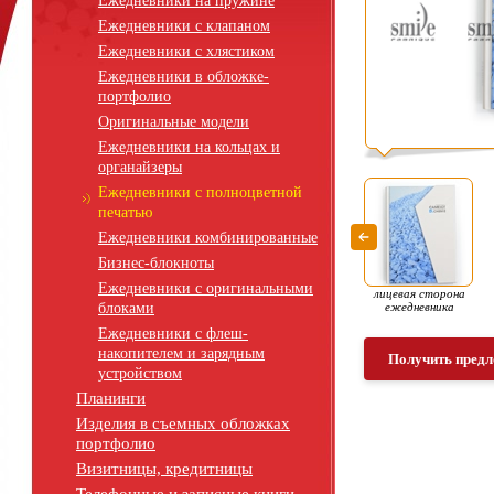
Ежедневники на пружине
Ежедневники с клапаном
Ежедневники с хлястиком
Ежедневники в обложке-
портфолио
Оригинальные модели
Ежедневники на кольцах и
органайзеры
Ежедневники с полноцветной
печатью
Ежедневники комбинированные
Бизнес-блокноты
Ежедневники с оригинальными
лицевая сторона
блоками
ежедневника
Ежедневники с флеш-
накопителем и зарядным
Получить предл
устройством
Планинги
Изделия в съемных обложках
портфолио
Визитницы, кредитницы