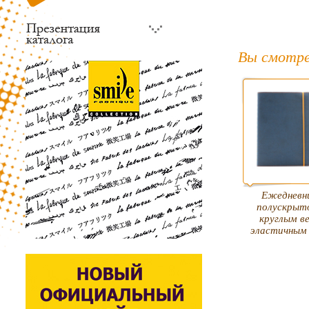
Вы смотре
Ежедневни
полускрыт
круглым в
эластичным