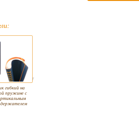
ли:
к гибкий на
ой пружине с
ертикальным
 держателем