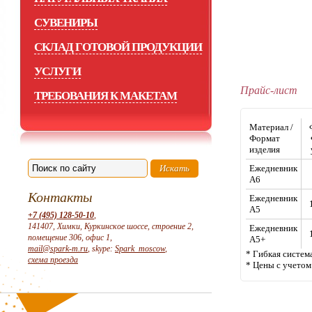
СУВЕНИРЫ
СКЛАД ГОТОВОЙ ПРОДУКЦИИ
УСЛУГИ
Прайс-лист
ТРЕБОВАНИЯ К МАКЕТАМ
Материал /
Формат
изделия
Ежедневник
А6
Контакты
Ежедневник
А5
+7 (495) 128-50-10
,
141407, Химки, Куркинское шоссе, строение 2,
Ежедневник
помещение 306, офис 1,
А5+
mail@spark-m.ru
, skype:
Spark_moscow
,
* Гибкая систем
схема проезда
* Цены с учето