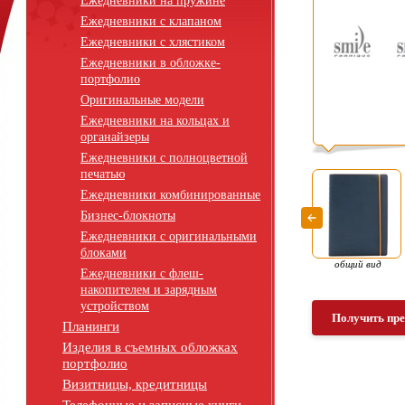
Ежедневники на пружине
Ежедневники с клапаном
Ежедневники с хлястиком
Ежедневники в обложке-
портфолио
Оригинальные модели
Ежедневники на кольцах и
органайзеры
Ежедневники с полноцветной
печатью
Ежедневники комбинированные
Бизнес-блокноты
Ежедневники с оригинальными
блоками
общий вид
Ежедневники с флеш-
накопителем и зарядным
устройством
Получить пр
Планинги
Изделия в съемных обложках
портфолио
Визитницы, кредитницы