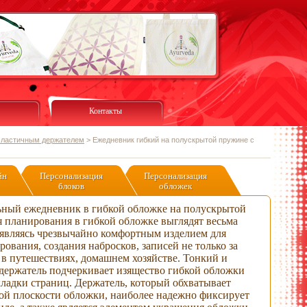
Контакты
эластичным держателем
>
Ежедневник гибкий на полускрытой пружине с
йн
Персонализация
Персонализация
блоков
обложек
ный ежедневник в гибкой обложке на полускрытой
я планирования в гибкой обложке выглядят весьма
 являясь чрезвычайно комфортным изделием для
ования, создания набросков, записей не только за
 в путешествиях, домашнем хозяйстве. Тонкий и
держатель подчеркивает изящество гибкой обложки
ладки страниц. Держатель, который обхватывает
ной плоскости обложки, наиболее надежно фиксирует