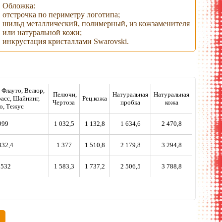
Обложка:
отстрочка по периметру логотипа;
шильд металлический, полимерный, из кожзаменителя
или натуральной кожи;
инкрустация кристаллами Swarovski.
, Флауто, Велюр,
Пелючи,
Натуральная
Натуральная
асс, Шайнинг,
Рец.кожа
Чертоза
пробка
кожа
о, Тежус
999
1 032,5
1 132,8
1 634,6
2 470,8
332,4
1 377
1 510,8
2 179,8
3 294,8
 532
1 583,3
1 737,2
2 506,5
3 788,8