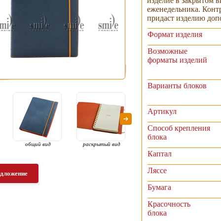
изделие в закрытом в
еженедельника. Конт
придаст изделию доп
Формат изделия
Возможные
форматы изделий
Варианты блоков
Артикул
Способ крепления
блока
общий вид
раскрытый вид
раскрытый вид
рас
Каптал
Ляссе
едложение
Бумага
Красочность
блока