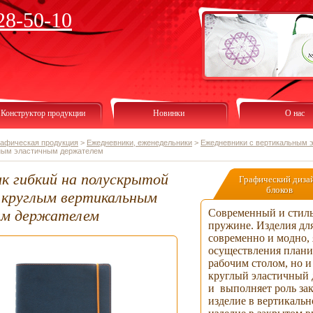
28-50-10
Конструктор продукции
Новинки
О нас
рафическая продукция
>
Ежедневники, еженедельники
>
Ежедневники с вертикальным 
ным эластичным держателем
к гибкий на полускрытой
Графический диза
блоков
 круглым вертикальным
ым держателем
Современный и стиль
пружине. Изделия дл
современно и модно,
осуществления планир
рабочим столом, но и
круглый эластичный 
и выполняет роль зак
изделие в вертикаль