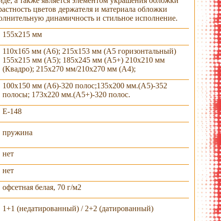
иде, а также является элементом украшения обложки
растность цветов держателя и материала обложки
олнительную динамичность и стильное исполнение.
155х215 мм
110х165 мм (А6); 215x153 мм (А5 горизонтальный)
155х215 мм (А5); 185х245 мм (А5+) 210х210 мм
(Квадро); 215х270 мм/210х270 мм (А4);
100х150 мм (А6)-320 полос;135х200 мм.(А5)-352
полосы; 173х220 мм.(А5+)-320 полос.
E-148
пружина
крытый вид
угол обложки
ассортимент
раскрытый вид
нет
нет
офсетная белая, 70 г/м2
1+1 (недатированный) / 2+2 (датированный)