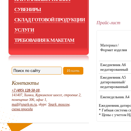
СУВЕНИРЫ
СКЛАД ГОТОВОЙ ПРОДУКЦИИ
Прайс-лист
УСЛУГИ
ТРЕБОВАНИЯ К МАКЕТАМ
Материал /
Формат изделия
Ежедневник А6
недатированный
Ежедневник А5
Контакты
датированный/
недатированный
+7 (495) 128-50-10
,
141407, Химки, Куркинское шоссе, строение 2,
Еженедельник А4
помещение 306, офис 1,
mail@spark-m.ru
, skype:
Spark_moscow
,
Ежедневник датиро
схема проезда
* Гибкая система с
* Цены с учетом Н