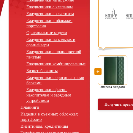
Ежедневники на пружине
Ежедневники с клапаном
Ежедневники с хлястиком
Ежедневники в обложке-
портфолио
Оригинальные модели
Ежедневники на кольцах и
органайзеры
Ежедневники с полноцветной
печатью
Ежедневники комбинированные
Бизнес-блокноты
Ежедневники с оригинальными
блоками
лицевая сторона
Ежедневники с флеш-
накопителем и зарядным
устройством
Получить предл
Планинги
Изделия в съемных обложках
портфолио
Визитницы, кредитницы