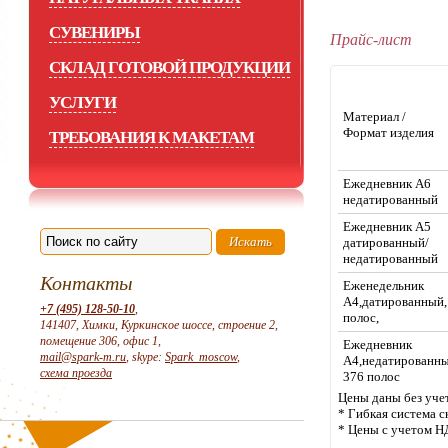
СУВЕНИРЫ
Прайс-лист
СКЛАД ГОТОВОЙ ПРОДУКЦИИ
УСЛУГИ
Материал /
Формат изделия
ТРЕБОВАНИЯ К МАКЕТАМ
Ежедневник А6
недатированный
Ежедневник А5
датированный/
недатированный
Контакты
Еженедельник
А4,датированный
+7 (495) 128-50-10
,
полос,
141407, Химки, Куркинское шоссе, строение 2,
помещение 306, офис 1,
Ежедневник
mail@spark-m.ru
, skype:
Spark_moscow
,
А4,недатированн
схема проезда
376 полос
Цены даны без учет
* Гибкая система с
* Цены с учетом Н