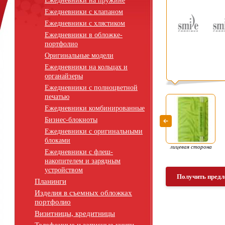
Ежедневники на пружине
Ежедневники с клапаном
Ежедневники с хлястиком
Ежедневники в обложке-
портфолио
Оригинальные модели
Ежедневники на кольцах и
органайзеры
Ежедневники с полноцветной
печатью
Ежедневники комбинированные
Бизнес-блокноты
Ежедневники с оригинальными
блоками
лицевая сторона
Ежедневники с флеш-
накопителем и зарядным
устройством
Получить предл
Планинги
Изделия в съемных обложках
портфолио
Визитницы, кредитницы