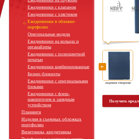
Ежедневники на пружине
Ежедневники с клапаном
Ежедневники с хлястиком
Ежедневники в обложке-
портфолио
Оригинальные модели
Ежедневники на кольцах и
органайзеры
Ежедневники с полноцветной
печатью
Ежедневники комбинированные
Бизнес-блокноты
Ежедневники с оригинальными
лицевая сторона
блоками
Ежедневники с флеш-
накопителем и зарядным
Получить предл
устройством
Планинги
Изделия в съемных обложках
портфолио
Визитницы, кредитницы