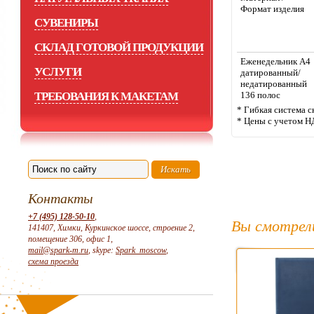
Формат изделия
СУВЕНИРЫ
СКЛАД ГОТОВОЙ ПРОДУКЦИИ
Еженедельник А4
УСЛУГИ
датированный/
недатированный
ТРЕБОВАНИЯ К МАКЕТАМ
136 полос
* Гибкая система с
* Цены с учетом Н
Контакты
+7 (495) 128-50-10
,
Вы смотрел
141407, Химки, Куркинское шоссе, строение 2,
помещение 306, офис 1,
mail@spark-m.ru
, skype:
Spark_moscow
,
схема проезда