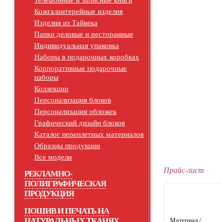
Телефонные и записные книги
Кожгалантерейные изделия
Изделия из Тайвека
Папки деловые и ресторанные
Индивидуальная упаковка
Наборы в подарочных коробках
Корпоративные подарочные
наборы
Коллекции
Персонализация блоков
Персонализация обложек
Графический дизайн блоков
Каталог переплетных материалов
Образцы продукции
Все модели
Прайс-лист
РЕКЛАМНО-
ПОЛИГРАФИЧЕСКАЯ
ПРОДУКЦИЯ
ПОШИВ И ПЕЧАТЬ НА
НАТУРАЛЬНЫХ ТКАНЯХ
Материал /