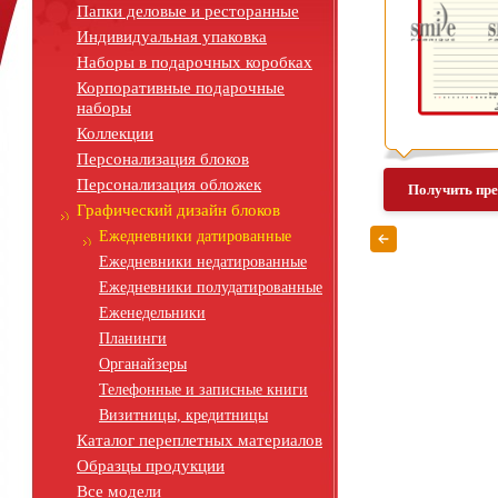
Папки деловые и ресторанные
Индивидуальная упаковка
Наборы в подарочных коробках
Корпоративные подарочные
наборы
Коллекции
Персонализация блоков
Персонализация обложек
Получить пр
Графический дизайн блоков
Ежедневники датированные
Ежедневники недатированные
Ежедневники полудатированные
Еженедельники
Планинги
Органайзеры
Телефонные и записные книги
Визитницы, кредитницы
Каталог переплетных материалов
Образцы продукции
Все модели