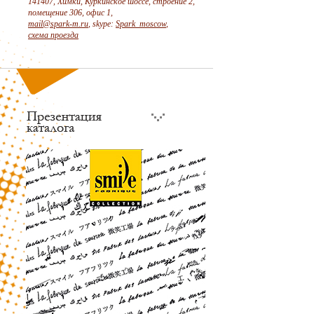
141407, Химки, Куркинское шоссе, строение 2,
помещение 306, офис 1,
mail@spark-m.ru
, skype:
Spark_moscow
,
схема проезда