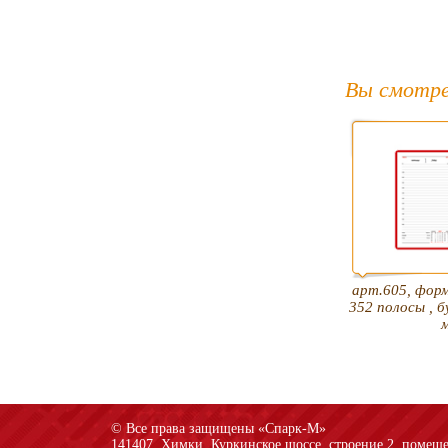
Вы смотре
арт.605, фор
352 полосы , б
© Все права защищены «Спарк-M»
141407, Химки, Куркинское шоссе, строение 2, помеще