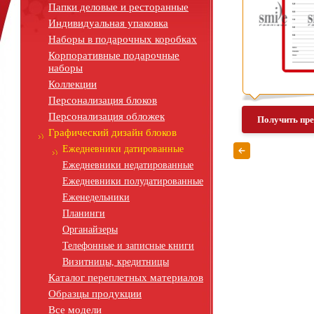
Папки деловые и ресторанные
Индивидуальная упаковка
Наборы в подарочных коробках
Корпоративные подарочные
наборы
Коллекции
Персонализация блоков
Персонализация обложек
Получить пр
Графический дизайн блоков
Ежедневники датированные
Ежедневники недатированные
Ежедневники полудатированные
Еженедельники
Планинги
Органайзеры
Телефонные и записные книги
Визитницы, кредитницы
Каталог переплетных материалов
Образцы продукции
Все модели