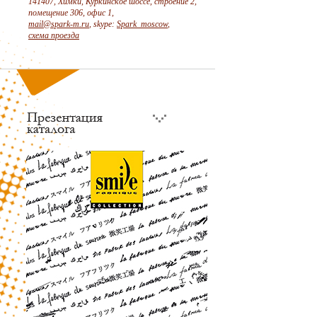
141407, Химки, Куркинское шоссе, строение 2,
помещение 306, офис 1,
mail@spark-m.ru
, skype:
Spark_moscow
,
схема проезда