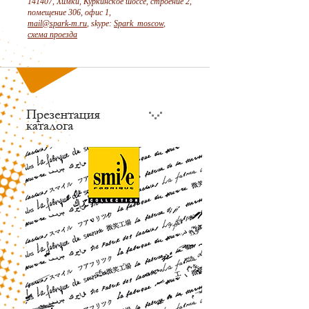
141407, Химки, Куркинское шоссе, строение 2,
помещение 306, офис 1,
mail@spark-m.ru
, skype:
Spark_moscow
,
схема проезда