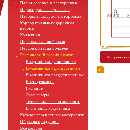
Папки деловые и ресторанные
Индивидуальная упаковка
Наборы в подарочных коробках
Корпоративные подарочные
наборы
Коллекции
Персонализация блоков
Персонализация обложек
Графический дизайн блоков
Получить пр
Ежедневники датированные
Ежедневники недатированные
Ежедневники полудатированные
Еженедельники
Планинги
Органайзеры
Телефонные и записные книги
Визитницы, кредитницы
Каталог переплетных материалов
Образцы продукции
Все модели