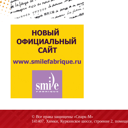
© Все права защищены «Спарк-M»
141407, Химки, Куркинское шоссе, строение 2, помеще