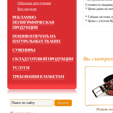
Образцы продукции
Стоимость индивид
Все модели
* Цены даны на на
РЕКЛАМНО-
* Гибкая система с
* Цены с учетом Н
ПОЛИГРАФИЧЕСКАЯ
ПРОДУКЦИЯ
ПОШИВ И ПЕЧАТЬ НА
НАТУРАЛЬНЫХ ТКАНЯХ
СУВЕНИРЫ
Вы смотрел
СКЛАД ГОТОВОЙ ПРОДУКЦИИ
УСЛУГИ
ТРЕБОВАНИЯ К МАКЕТАМ
Ремень по