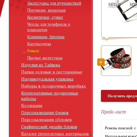
Аксессуары для путешествий
Портмоне, кошельки
Косметички, сумки
Чехлы для телефонов и
планшетов
Ключницы, брелоки
Картхолдеры
Ремни
Прочие аксессуары
Изделия из Тайвека
Папки деловые и ресторанные
Индивидуальная упаковка
Наборы в подарочных коробках
Корпоративные подарочные
Получить предл
наборы
Коллекции
Прайс-лист
Персонализация блоков
Персонализация обложек
Графический дизайн блоков
Ремень поясной 
Каталог переплетных материалов
Натуральная кожа