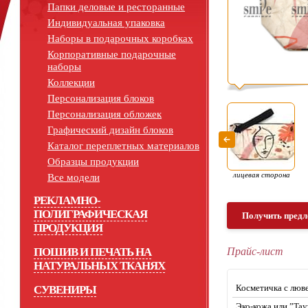
Папки деловые и ресторанные
Индивидуальная упаковка
Наборы в подарочных коробках
Корпоративные подарочные
наборы
Коллекции
Персонализация блоков
Персонализация обложек
Графический дизайн блоков
Каталог переплетных материалов
Образцы продукции
лицевая сторона
Все модели
РЕКЛАМНО-
ПОЛИГРАФИЧЕСКАЯ
Получить предл
ПРОДУКЦИЯ
ПОШИВ И ПЕЧАТЬ НА
Прайс-лист
НАТУРАЛЬНЫХ ТКАНЯХ
Косметичка с люв
СУВЕНИРЫ
Эко-кожа или ”Tay