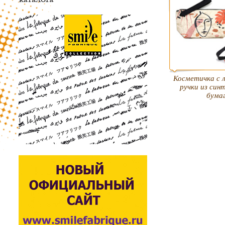
Косметичка с 
ручки из син
бума