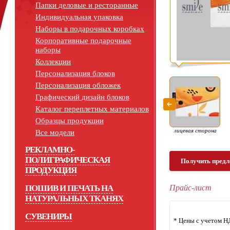
Папки деловые и ресторанные
Индивидуальная упаковка
Наборы в подарочных коробках
Корпоративные подарочные
наборы
Коллекции
Персонализация блоков
Персонализация обложек
Графический дизайн блоков
Каталог переплетных материалов
Образцы продукции
лицевая сторона
Все модели
РЕКЛАМНО-
ПОЛИГРАФИЧЕСКАЯ
Получить предл
ПРОДУКЦИЯ
ПОШИВ И ПЕЧАТЬ НА
Прайс-лист
НАТУРАЛЬНЫХ ТКАНЯХ
СУВЕНИРЫ
* Цены с учетом Н