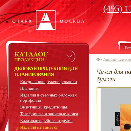
(495) 1
Кон
>
Деловая полиграф
ДЕЛОВАЯ ПРОДУКЦИЯ ДЛЯ
Чехол для п
ПЛАНИРОВАНИЯ
бумаги
Ежедневники, еженедельники
Планинги
Изделия в съемных обложках
портфолио
Визитницы, кредитницы
Телефонные и записные книги
Кожгалантерейные изделия
Изделия из Тайвека