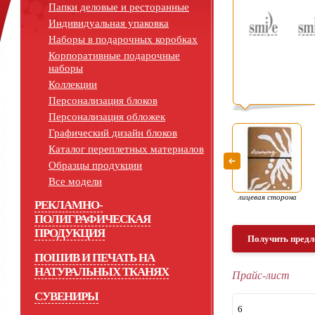
Папки деловые и ресторанные
Индивидуальная упаковка
Наборы в подарочных коробках
Корпоративные подарочные
наборы
Коллекции
Персонализация блоков
Персонализация обложек
Графический дизайн блоков
Каталог переплетных материалов
Образцы продукции
Все модели
лицевая сторона
РЕКЛАМНО-
ПОЛИГРАФИЧЕСКАЯ
ПРОДУКЦИЯ
Получить предл
ПОШИВ И ПЕЧАТЬ НА
НАТУРАЛЬНЫХ ТКАНЯХ
Прайс-лист
СУВЕНИРЫ
6