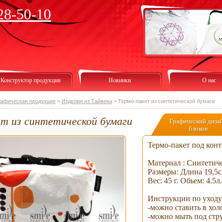
28-50-10
Конструктор продукции
Новинки
О нас
рафическая продукция
>
Изделия из Тайвека
>
Термо-пакет из синтетической бумаги
ет из синтетической бумаги
Графический диза
блоков
Термо-пакет под конт
Материал : Синтетиче
Размеры: Длина 19,5с
Вес: 45 г. Обьем: 4.5л.
Инструкции по уходу
-можно ставить в хол
-можно мыть под стр