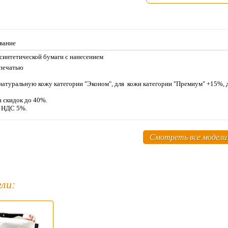
вание
 синтетической бумаги с нанесением
 печатью
натуральную кожу категории "Эконом", для кожи категории "Премиум" +15%,
а скидок до 40%.
м НДС 5%.
Смотреть все модели
ли: