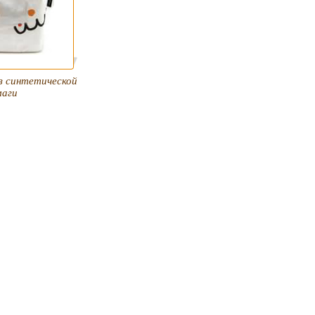
з синтетической
маги