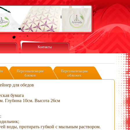
Контакты
йн
Персонализация
Персонализация
блоков
обложек
ейнер для обедов
ская бумага
м. Глубина 10см. Высота 26см
:
одильник;
уей воды, протирать губкой с мыльным раствором.