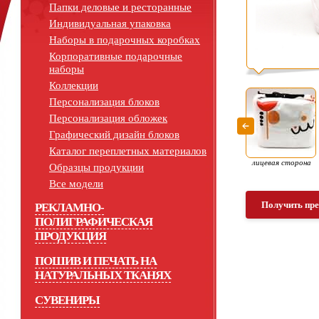
Папки деловые и ресторанные
Индивидуальная упаковка
Наборы в подарочных коробках
Корпоративные подарочные
наборы
Коллекции
Персонализация блоков
Персонализация обложек
Графический дизайн блоков
Каталог переплетных материалов
лицевая сторона
Образцы продукции
Все модели
Получить пр
РЕКЛАМНО-
ПОЛИГРАФИЧЕСКАЯ
ПРОДУКЦИЯ
ПОШИВ И ПЕЧАТЬ НА
НАТУРАЛЬНЫХ ТКАНЯХ
СУВЕНИРЫ