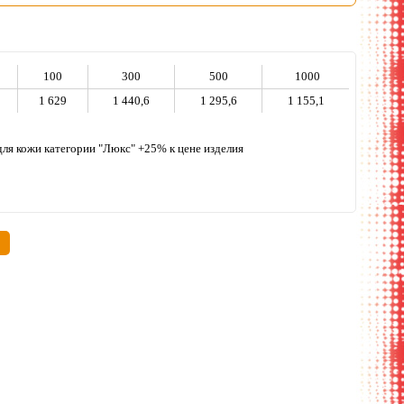
100
300
500
1000
1 629
1 440,6
1 295,6
1 155,1
 для кожи категории "Люкс" +25% к цене изделия