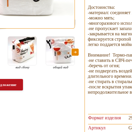
Достоинства:
-материал: соединяет
-можно мять;
-многоразового испол
-не пропускает запахи
-закрывается на магн
фиксируется стропой 
легко поддается мойк
Внимание! Термо-па
-не ставить в СВЧ-печ
-беречь от огня;
вид сбоку
общий вид
общий вид
ф
-не подвергать возде
длительного времени
-не стирать в стирал
едложение
-после вскрытия упак
непродолжительное вр
Формат изделия
2
Артикул
G