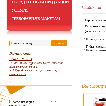
СКЛАД ГОТОВОЙ ПРОДУКЦИИ
Прайс-лист
УСЛУГИ
ТРЕБОВАНИЯ К МАКЕТАМ
Тираж/наимено
Термо-пакет из
Цены даны с уф
* Цены даны на 
* Гибкая систем
* Цены с учето
Контакты
+7 (495) 128-50-10
,
141407, Химки, Куркинское шоссе, строение 2,
помещение 306, офис 1,
mail@spark-m.ru
, skype:
Spark_moscow
,
схема проезда
Вы смотре