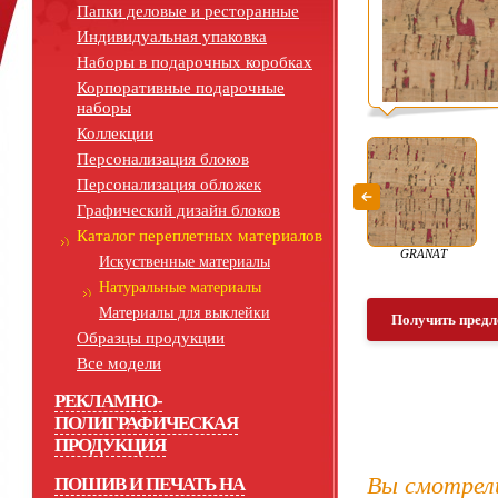
Папки деловые и ресторанные
Индивидуальная упаковка
Наборы в подарочных коробках
Корпоративные подарочные
наборы
Коллекции
Персонализация блоков
Персонализация обложек
Графический дизайн блоков
Каталог переплетных материалов
GRANAT
Искуственные материалы
Натуральные материалы
Материалы для выклейки
Получить предл
Образцы продукции
Все модели
РЕКЛАМНО-
ПОЛИГРАФИЧЕСКАЯ
ПРОДУКЦИЯ
Вы смотрел
ПОШИВ И ПЕЧАТЬ НА