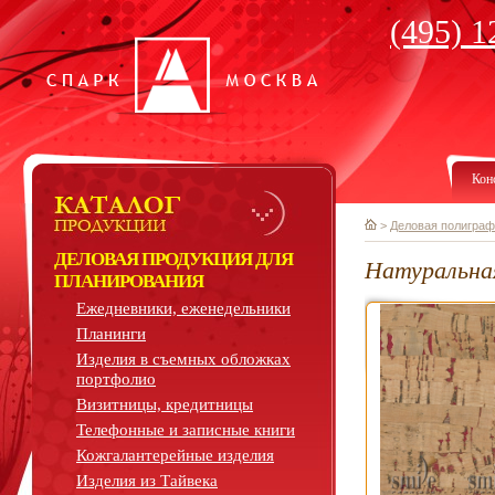
(495) 1
Кон
>
Деловая полиграф
ДЕЛОВАЯ ПРОДУКЦИЯ ДЛЯ
Натуральна
ПЛАНИРОВАНИЯ
Ежедневники, еженедельники
Планинги
Изделия в съемных обложках
портфолио
Визитницы, кредитницы
Телефонные и записные книги
Кожгалантерейные изделия
Изделия из Тайвека