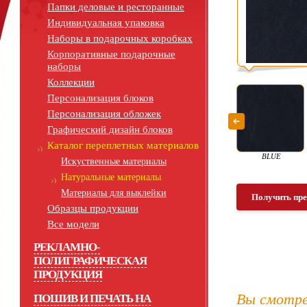
Папки деловые и ресторанные
Индивидуальная упаковка
Наборы в подарочных коробках
Корпоративные подарочные
наборы
Коллекции
Персонализация блоков
Персонализация обложек
Графический дизайн блоков
Каталог переплетных материалов
BLUE
Искуственные материалы
Натуральные материалы
Материалы для выклейки
Получить пр
Образцы продукции
Все модели
РЕКЛАМНО-
ПОЛИГРАФИЧЕСКАЯ
ПРОДУКЦИЯ
Вы смотре
ПОШИВ И ПЕЧАТЬ НА