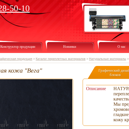
28-50-10
Конструктор продукции
Новинки
О нас
рафическая продукция
>
Каталог переплетных материалов
>
Натуральные материалы
ая кожа "Вега"
Графический диза
блоков
Описание
НАТУР
перепл
качеств
Мы пре
хромов
гладкие
кожу кр