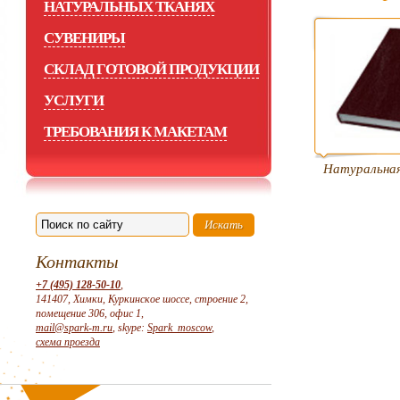
НАТУРАЛЬНЫХ ТКАНЯХ
СУВЕНИРЫ
СКЛАД ГОТОВОЙ ПРОДУКЦИИ
УСЛУГИ
ТРЕБОВАНИЯ К МАКЕТАМ
Натуральная
Контакты
+7 (495) 128-50-10
,
141407, Химки, Куркинское шоссе, строение 2,
помещение 306, офис 1,
mail@spark-m.ru
, skype:
Spark_moscow
,
схема проезда