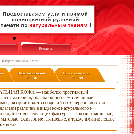
Контакты
>
Натуральная кожа "Вега"
йн
Персонализация
Персонализация
блоков
обложек
АЛЬНАЯ КОЖА — наиболее престижный
етный материал, обладающий всеми лучшими
ами для производства изделий и их персонализации.
длагаем различные виды кож натурального и
ого дубления следующих фактур — гладкие глянцевые,
 матовые, фактурные глянцевые, а также имитирующие
окодила.