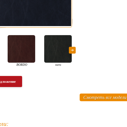
BORDO
nero
едложение
Смотреть все модели
ли: