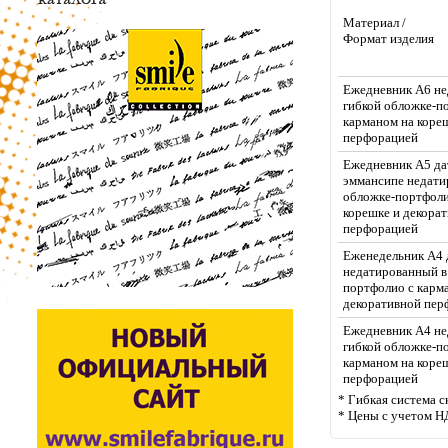
Материал /
Формат изделия
Ежедневник А6 не
гибкой обложке-п
карманом на коре
перфорацией
Ежедневник А5 да
эммансипе недати
обложке-портфоли
корешке и декора
перфорацией
Еженедельник А4 
недатированный в
портфолио с карм
декоративной пер
Ежедневник А4 н
гибкой обложке-п
карманом на коре
перфорацией
* Гибкая система с
* Цены с учетом Н