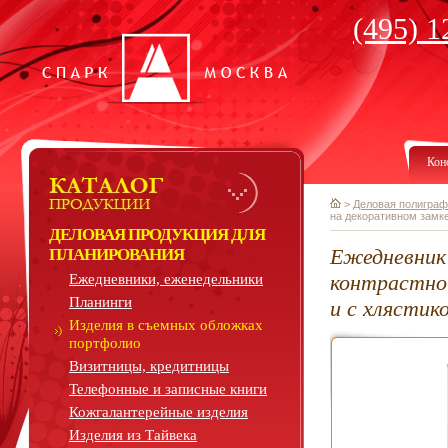
(495) 1
Кон
>
Деловая полиграф
на декоративном замк
ДЕЛОВАЯ ПРОДУКЦИЯ ДЛЯ
Ежедневник
ПЛАНИРОВАНИЯ
контрастно
Ежедневники, еженедельники
Планинги
и с хлястик
Изделия в съемных обложках
портфолио
Визитницы, кредитницы
Телефонные и записные книги
Кожгалантерейные изделия
Изделия из Тайвека