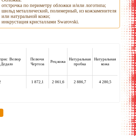
отстрочка по периметру обложки и/или логотипа;
шильд металлический, полимерный, из кожзаменителя
или натуральной кожи;
инкрустация кристаллами Swarovski.
априс Велюр
Пелючи
Натуральная
Натуральная
Рец.кожа
 Дедало
Чертоза
пробка
кожа
2
1 872,1
2 061,6
2 886,7
4 280,5