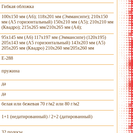
Гибкая обложка
100х150 мм (А6); 118х201 мм (Эммансипе); 210х150
мм (А5 горизонтальный) 150х210 мм (А5); 210х210 мм
(Квадро); 215х265 мм/210х265 мм (А4);
95х145 мм (А6) 117х197 мм (Эммансипе) (120х195)
205х143 мм (А5 горизонтальный) 143х203 мм (А5)
205х205 мм (Квадро) 210х260 мм/205х260 мм
E-288
пружина
крытый вид
хлястик
хлястик
хлястик
да
да
белая или бежевая 70 г/м2 или 80 г/м2
1+1 (недатированный) / 2+2 (датированный)
32 полосы