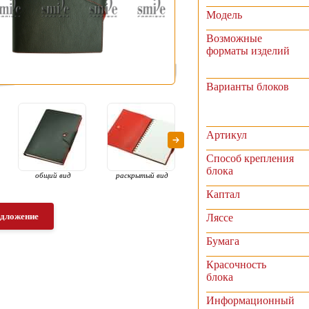
Модель
Возможные
форматы изделий
Варианты блоков
Артикул
Способ крепления
блока
общий вид
раскрытый вид
раскрытый вид
рас
Каптал
едложение
Ляссе
Бумага
Красочность
блока
Информационный