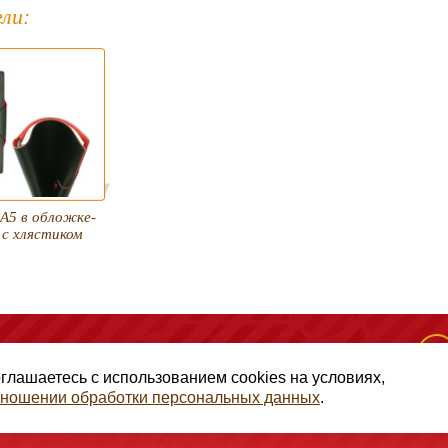
ли:
А5 в обложке-
с хлястиком
(495) 128-50-10
, помещение 306, офис 1
оглашаетесь с использованием cookies на условиях,
отношении обработки персональных данных
.
авами ГК РФ Статья 1257, копирование и использование матери
иальности
|
Согласие на обработку персональных данных