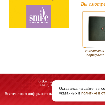
Вы смотре
Ежедневник 
портфолио 
© Все права защищены «Спарк-M»
141407, Химки, Куркинское шоссе, строение 2
Оставаясь на сайте, вы с
указанных в
политике в 
Вся текстовая информация на сайте защищена авторскими пр
Политика конфиденц