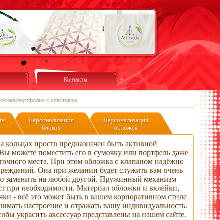
Контакты
бложке-портфолио с хлястиком
йн
Персонализация
Персонализация
блоков
обложек
а кольцах просто предназначен быть активной
 Вы можете поместить его в сумочку или портфель даже
точного места. При этом обложка с клапаном надёжно
вреждений. Она при желании будет служить вам очень
гко заменить на любой другой. Пружинный механизм
ст при необходимости. Материал обложки и вклейки,
чки - всё это может быть в вашем корпоративном стиле
нимать настроение и отражать вашу индивидуальность.
обы украсить аксессуар представлены на нашем сайте.