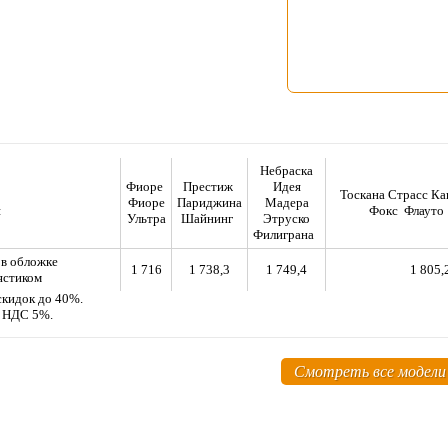
Небраска
Фиоре
Престиж
Идея
Тоскана Страсс К
Фиоре
Париджина
Мадера
я
Фокс Флауто
Ультра
Шайнинг
Этруско
Филиграна
 в обложке
1 716
1 738,3
1 749,4
1 805,
ястиком
скидок до 40%.
м НДС 5%.
Смотреть все модели