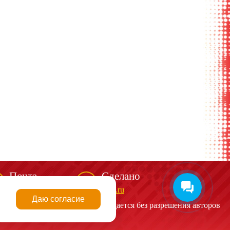
Почта
Сделано
mail@spark-m.ru
biga.ru
Даю согласие
алов сайта
http://spark-m.ru
запрещается без разрешения авторов
|
Согласие на рассылку