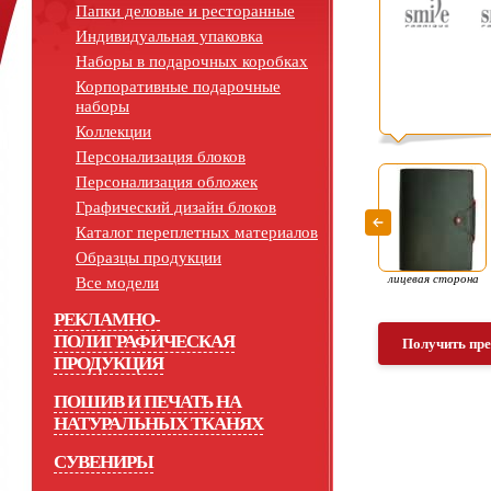
Папки деловые и ресторанные
Индивидуальная упаковка
Наборы в подарочных коробках
Корпоративные подарочные
наборы
Коллекции
Персонализация блоков
Персонализация обложек
Графический дизайн блоков
Каталог переплетных материалов
Образцы продукции
лицевая сторона
Все модели
РЕКЛАМНО-
ПОЛИГРАФИЧЕСКАЯ
Получить пр
ПРОДУКЦИЯ
ПОШИВ И ПЕЧАТЬ НА
НАТУРАЛЬНЫХ ТКАНЯХ
СУВЕНИРЫ