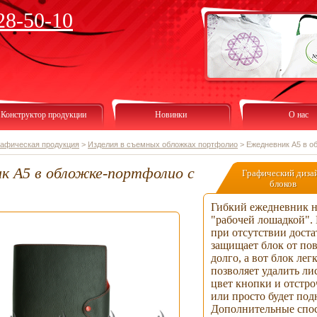
28-50-10
Конструктор продукции
Новинки
О нас
рафическая продукция
>
Изделия в съемных обложках портфолио
>
Ежедневник А5 в о
к А5 в обложке-портфолио с
Графический диза
блоков
Гибкий ежедневник н
"рабочей лошадкой".
при отсутствии доста
защищает блок от по
долго, а вот блок ле
позволяет удалить ли
цвет кнопки и отстро
или просто будет под
Дополнительные спос