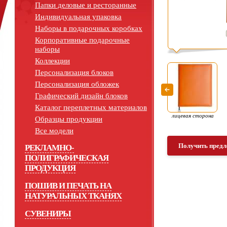
Папки деловые и ресторанные
Индивидуальная упаковка
Наборы в подарочных коробках
Корпоративные подарочные
наборы
Коллекции
Персонализация блоков
Персонализация обложек
Графический дизайн блоков
Каталог переплетных материалов
лицевая сторона
Образцы продукции
Все модели
Получить предл
РЕКЛАМНО-
ПОЛИГРАФИЧЕСКАЯ
ПРОДУКЦИЯ
ПОШИВ И ПЕЧАТЬ НА
НАТУРАЛЬНЫХ ТКАНЯХ
СУВЕНИРЫ