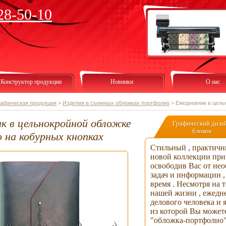
28-50-10
Конструктор продукции
Новинки
О нас
рафическая продукция
>
Изделия в съемных обложках портфолио
>
Ежедневник в цель
к в цельнокройной обложке
Графический диза
блоков
 на кобурных кнопках
Стильный , практичн
новой коллекции прив
освободив Вас от не
задач и информации ,
время . Несмотря на 
нашей жизни , ежедн
делового человека и 
из которой Вы может
"обложка-портфолио" 