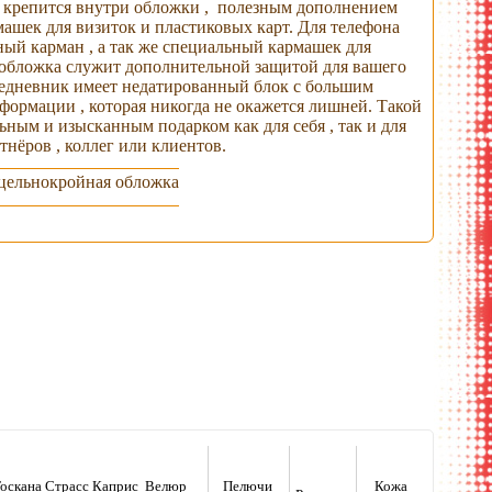
крепится внутри обложки , полезным дополнением
машек для визиток и пластиковых карт. Для телефона
ный карман , а так же специальный кармашек для
я обложка служит дополнительной защитой для вашего
едневник имеет недатированный блок с большим
формации , которая никогда не окажется лишней. Такой
льным и изысканным подарком как для себя , так и для
тнёров , коллег или клиентов.
 цельнокройная обложка
бложка
ежедневник в
ежедневник
цветные форзацы
ртфолио
обложке
оскана Страсс Каприс Велюр
Пелючи
Кожа