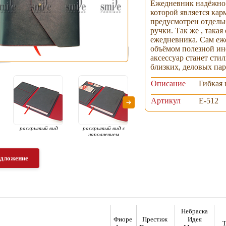
Ежедневник надёжно 
которой является кар
предусмотрен отдель
ручки. Так же , така
ежедневника. Сам еж
объёмом полезной ин
аксессуар станет сти
близких, деловых пар
Описание
Гибкая
Артикул
Е-512
раскрытый вид
раскрытый вид с
ежедневник
о
наполнением
по
едложение
Небраска
Фиоре
Престиж
Идея
Т