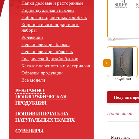
Папки деловые и ресторанные
Индивидуальная упаковка
Наборы в подарочных коробках
Корпоративные подарочные
наборы
Коллекции
Персонализация блоков
Персонализация обложек
Графический дизайн блоков
Каталог переплетных материалов
Образцы продукции
общий вид
Все модели
РЕКЛАМНО-
ПОЛИГРАФИЧЕСКАЯ
Получить пр
ПРОДУКЦИЯ
ПОШИВ И ПЕЧАТЬ НА
Прайс-лист
НАТУРАЛЬНЫХ ТКАНЯХ
СУВЕНИРЫ
Материал /