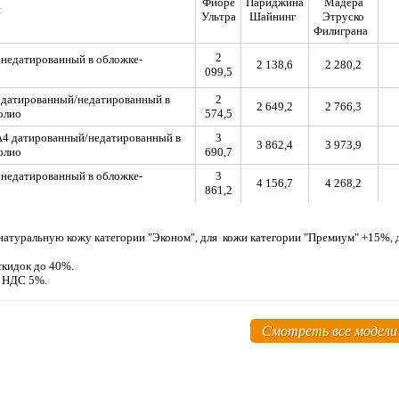
Фиоре
Париджина
Мадера
я
Ультра
Шайнинг
Этруско
Филиграна
2
недатированный в обложке-
2 138,6
2 280,2
099,5
 датированный/недатированный в
2
2 649,2
2 766,3
олио
574,5
А4 датированный/недатированный в
3
3 862,4
3 973,9
олио
690,7
недатированный в обложке-
3
4 156,7
4 268,2
861,2
 натуральную кожу категории "Эконом", для кожи категории "Премиум" +15%
скидок до 40%.
м НДС 5%.
Смотреть все модели