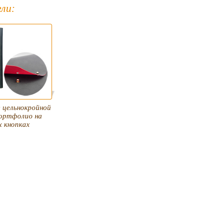
ли:
 цельнокройной
ортфолио на
х кнопках