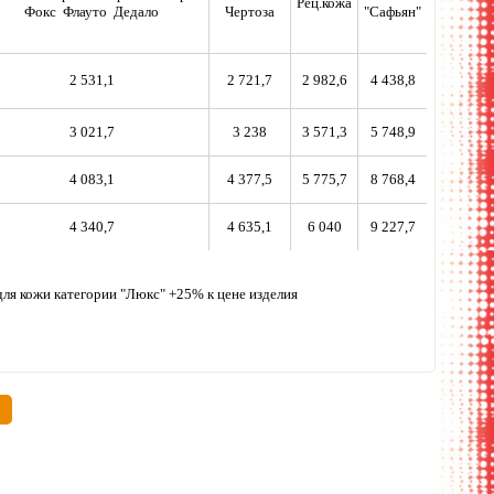
Рец.кожа
Фокс Флауто Дедало
Чертоза
"Сафьян"
2 531,1
2 721,7
2 982,6
4 438,8
3 021,7
3 238
3 571,3
5 748,9
4 083,1
4 377,5
5 775,7
8 768,4
4 340,7
4 635,1
6 040
9 227,7
, для кожи категории "Люкс" +25% к цене изделия