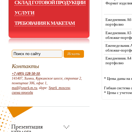
СКЛАД ГОТОВОЙ ПРОДУКЦИИ
Формат издели
УСЛУГИ
Ежедневник А6 
ТРЕБОВАНИЯ К МАКЕТАМ
портфолио
Ежедневник А5
обложке-портф
Еженедельник 
обложке-портф
Ежедневник А4 
портфолио
Контакты
+7 (495) 128-50-10
,
141407, Химки, Куркинское шоссе, строение 2,
* Цены даны на
помещение 306, офис 1,
mail@spark-m.ru
, skype:
Spark_moscow
,
Гибкая система 
схема проезда
* Цены с учето