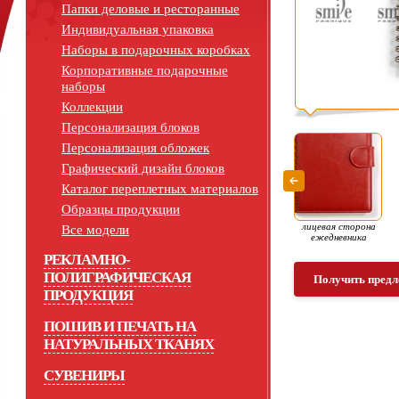
Папки деловые и ресторанные
Индивидуальная упаковка
Наборы в подарочных коробках
Корпоративные подарочные
наборы
Коллекции
Персонализация блоков
Персонализация обложек
Графический дизайн блоков
Каталог переплетных материалов
Образцы продукции
лицевая сторона
Все модели
ежедневника
РЕКЛАМНО-
ПОЛИГРАФИЧЕСКАЯ
Получить предл
ПРОДУКЦИЯ
ПОШИВ И ПЕЧАТЬ НА
НАТУРАЛЬНЫХ ТКАНЯХ
СУВЕНИРЫ