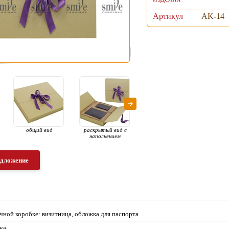
Артикул
AK-14
общий вид
раскрытый вид с
паспорт
в
наполнением
едложение
чной коробке: визитница, обложка для паспорта
жа