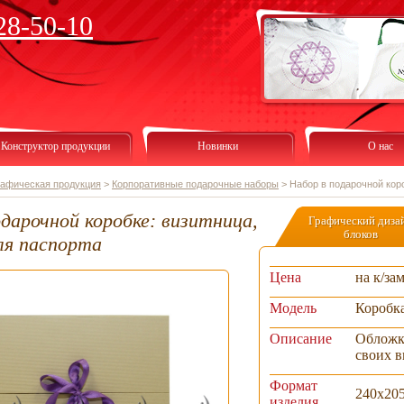
28-50-10
Конструктор продукции
Новинки
О нас
рафическая продукция
>
Корпоративные подарочные наборы
>
Набор в подарочной коро
дарочной коробке: визитница,
Графический диза
блоков
ля паспорта
Цена
на к/за
Модель
Коробка
Описание
Обложка
своих в
Формат
240х20
изделия