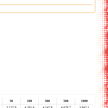
изитница
50
100
300
500
1000
5 137,9
4 281,6
4 147,8
4 078,7
3 947,1