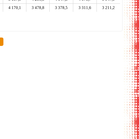
4 170,1
3 478,8
3 378,5
3 311,6
3 211,2