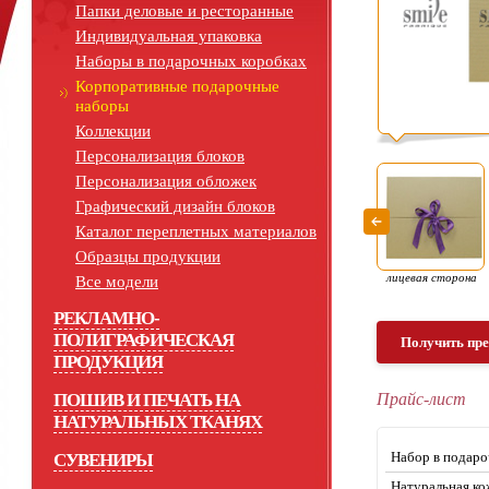
Папки деловые и ресторанные
Индивидуальная упаковка
Наборы в подарочных коробках
Корпоративные подарочные
наборы
Коллекции
Персонализация блоков
Персонализация обложек
Графический дизайн блоков
Каталог переплетных материалов
Образцы продукции
лицевая сторона
Все модели
РЕКЛАМНО-
ПОЛИГРАФИЧЕСКАЯ
Получить пр
ПРОДУКЦИЯ
ПОШИВ И ПЕЧАТЬ НА
Прайс-лист
НАТУРАЛЬНЫХ ТКАНЯХ
Набор в подаро
СУВЕНИРЫ
Натуральная ко