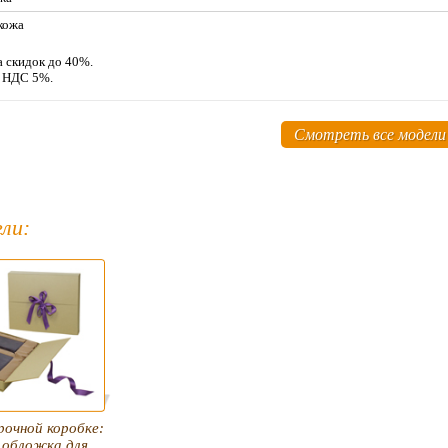
кожа
а скидок до 40%.
м НДС 5%.
Смотреть все модели
ли:
рочной коробке:
 обложка для