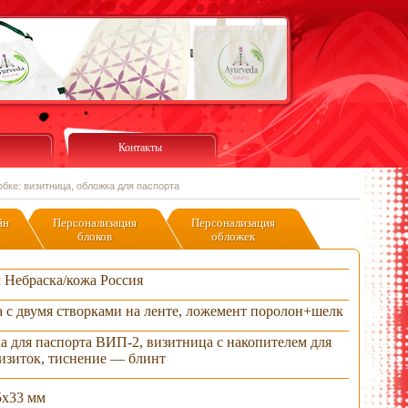
Контакты
бке: визитница, обложка для паспорта
йн
Персонализация
Персонализация
блоков
обложек
м Небраска/кожа Россия
 с двумя створками на ленте, ложемент поролон+шелк
 для паспорта ВИП-2, визитница с накопителем для
изиток, тиснение — блинт
5х33 мм