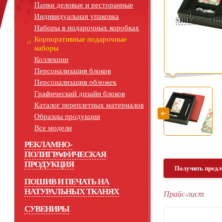
Папки деловые и ресторанные
Индивидуальная упаковка
Наборы в подарочных коробках
Корпоративные подарочные
наборы
Коллекции
Персонализация блоков
Персонализация обложек
Графический дизайн блоков
Каталог переплетных материалов
Образцы продукции
Все модели
РЕКЛАМНО-
ПОЛИГРАФИЧЕСКАЯ
ПРОДУКЦИЯ
Получить предл
ПОШИВ И ПЕЧАТЬ НА
НАТУРАЛЬНЫХ ТКАНЯХ
Прайс-лист
СУВЕНИРЫ