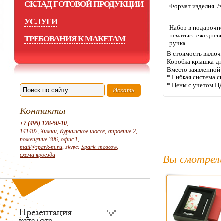
СКЛАД ГОТОВОЙ ПРОДУКЦИИ
Формат изделия /
УСЛУГИ
Набор в подарочн
печатью: ежедневн
ТРЕБОВАНИЯ К МАКЕТАМ
ручка .
В стоимость включе
Коробка крышка-дн
Вместо заявленной
* Гибкая система с
* Цены с учетом Н
Контакты
+7 (495) 128-50-10
,
141407, Химки, Куркинское шоссе, строение 2,
помещение 306, офис 1,
mail@spark-m.ru
, skype:
Spark_moscow
,
схема проезда
Вы смотрел