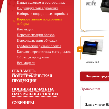
Папки деловые и ресторанные
Индивидуальная упаковка
Наборы в подарочных коробках
Корпоративные подарочные
наборы
Коллекции
Персонализация блоков
Персонализация обложек
Графический дизайн блоков
Каталог переплетных материалов
Образцы продукции
общий вид
Все модели
РЕКЛАМНО-
ПОЛИГРАФИЧЕСКАЯ
Получить предл
ПРОДУКЦИЯ
ПОШИВ И ПЕЧАТЬ НА
Прайс-лист
НАТУРАЛЬНЫХ ТКАНЯХ
СУВЕНИРЫ
* Цены с учетом Н