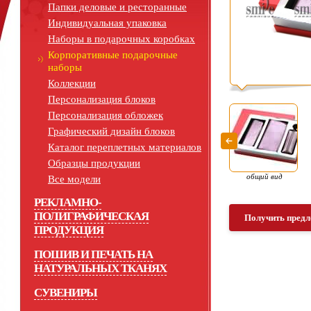
Папки деловые и ресторанные
Индивидуальная упаковка
Наборы в подарочных коробках
Корпоративные подарочные
наборы
Коллекции
Персонализация блоков
Персонализация обложек
Графический дизайн блоков
Каталог переплетных материалов
Образцы продукции
общий вид
Все модели
РЕКЛАМНО-
ПОЛИГРАФИЧЕСКАЯ
Получить предл
ПРОДУКЦИЯ
ПОШИВ И ПЕЧАТЬ НА
НАТУРАЛЬНЫХ ТКАНЯХ
СУВЕНИРЫ