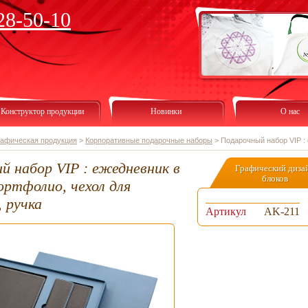
28-50-10
Конструктор продукции
Новинки
О нас
рафическая продукция
>
Корпоративные подарочные наборы
>
Подарочный набор VIP :
й набор VIP : ежедневник в
Графический диза
блоков
ортфолио, чехол для
 ручка
Артикул
AK-211