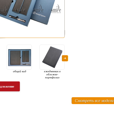
общий вид
ежедневник в
ежедневник в
еже
обложке-
обложке-
о
портфолио
портфолио
по
едложение
Смотреть все модели