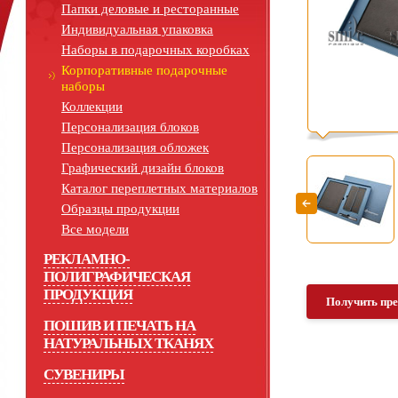
Папки деловые и ресторанные
Индивидуальная упаковка
Наборы в подарочных коробках
Корпоративные подарочные
наборы
Коллекции
Персонализация блоков
Персонализация обложек
Графический дизайн блоков
Каталог переплетных материалов
Образцы продукции
Все модели
РЕКЛАМНО-
ПОЛИГРАФИЧЕСКАЯ
ПРОДУКЦИЯ
Получить пр
ПОШИВ И ПЕЧАТЬ НА
НАТУРАЛЬНЫХ ТКАНЯХ
СУВЕНИРЫ