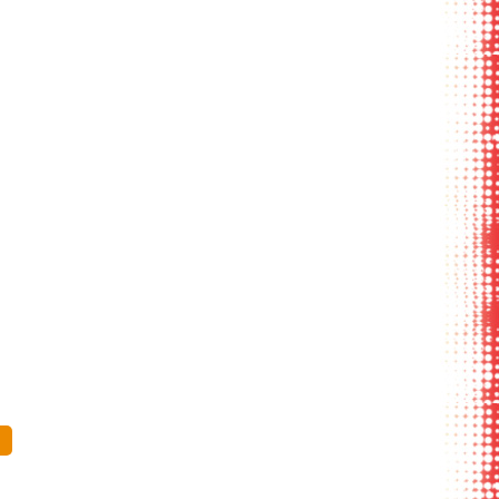
дневник в
карман с
ежедневник без
чехол для телефон
бложке-
отделениями для
обложки
ртфолио
карт