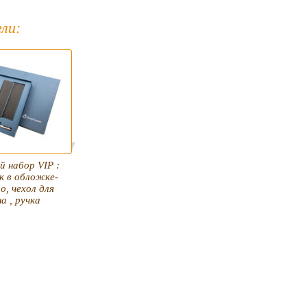
ли:
 набор VIP :
к в обложке-
, чехол для
а , ручка