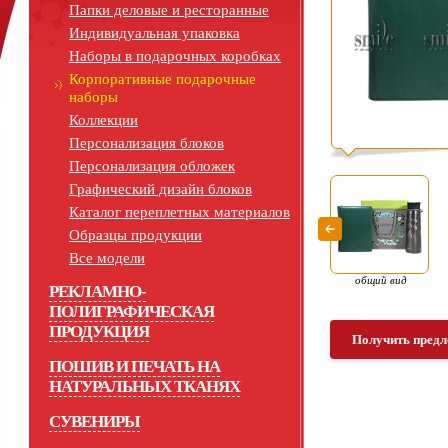
Папки деловые и ресторанные
Индивидуальная упаковка
Наборы в подарочных коробках
Корпоративные подарочные
наборы
Коллекции
Персонализация блоков
Персонализация обложек
Графический дизайн блоков
Каталог переплетных материалов
Образцы продукции
Все модели
общий вид
РЕКЛАМНО-
ПОЛИГРАФИЧЕСКАЯ
ПРОДУКЦИЯ
Получить предл
ПОШИВ И ПЕЧАТЬ НА
НАТУРАЛЬНЫХ ТКАНЯХ
СУВЕНИРЫ