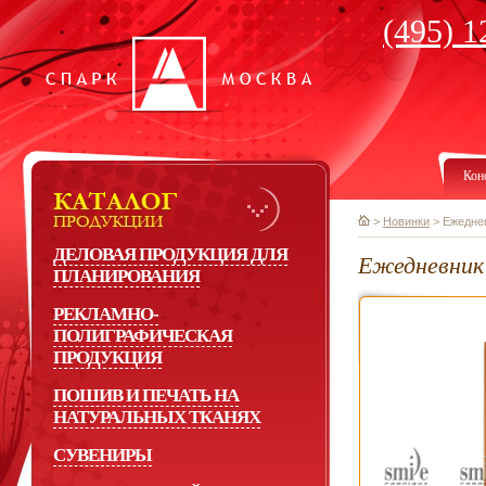
(495) 1
Кон
>
Новинки
>
Ежедне
ДЕЛОВАЯ ПРОДУКЦИЯ ДЛЯ
Ежедневник 
ПЛАНИРОВАНИЯ
РЕКЛАМНО-
ПОЛИГРАФИЧЕСКАЯ
ПРОДУКЦИЯ
ПОШИВ И ПЕЧАТЬ НА
НАТУРАЛЬНЫХ ТКАНЯХ
СУВЕНИРЫ