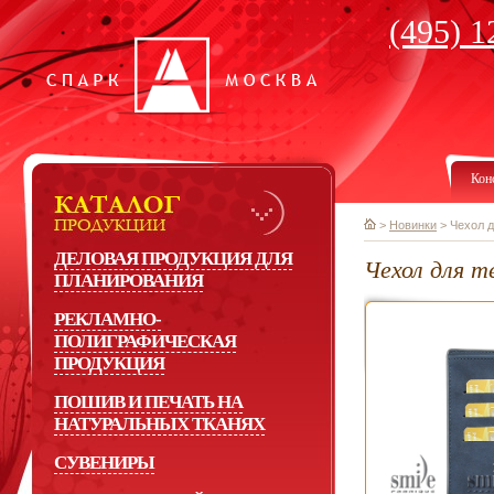
(495) 1
Кон
>
Новинки
>
Чехол д
ДЕЛОВАЯ ПРОДУКЦИЯ ДЛЯ
Чехол для т
ПЛАНИРОВАНИЯ
РЕКЛАМНО-
ПОЛИГРАФИЧЕСКАЯ
ПРОДУКЦИЯ
ПОШИВ И ПЕЧАТЬ НА
НАТУРАЛЬНЫХ ТКАНЯХ
СУВЕНИРЫ