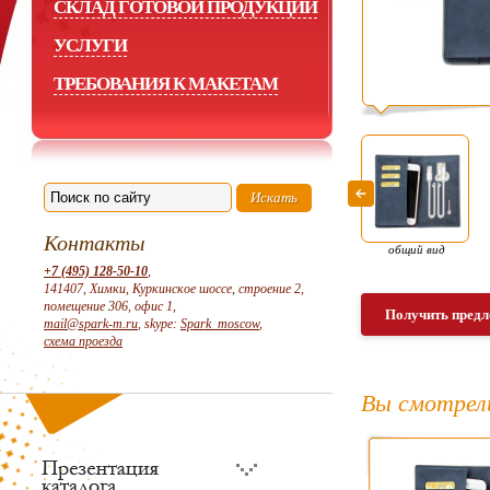
СКЛАД ГОТОВОЙ ПРОДУКЦИИ
УСЛУГИ
ТРЕБОВАНИЯ К МАКЕТАМ
Контакты
общий вид
+7 (495) 128-50-10
,
141407, Химки, Куркинское шоссе, строение 2,
помещение 306, офис 1,
Получить предл
mail@spark-m.ru
, skype:
Spark_moscow
,
схема проезда
Вы смотрел