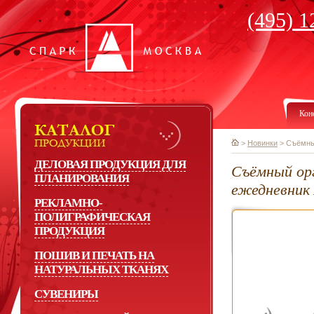
(495) 1
Кон
>
Новинки
>
Съёмны
ДЕЛОВАЯ ПРОДУКЦИЯ ДЛЯ
Съёмный орг
ПЛАНИРОВАНИЯ
ежедневник
РЕКЛАМНО-
ПОЛИГРАФИЧЕСКАЯ
ПРОДУКЦИЯ
ПОШИВ И ПЕЧАТЬ НА
НАТУРАЛЬНЫХ ТКАНЯХ
СУВЕНИРЫ