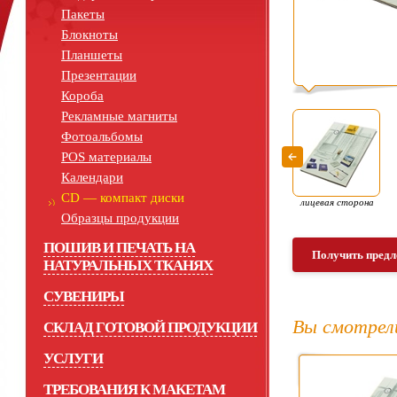
Пакеты
Блокноты
Планшеты
Презентации
Короба
Рекламные магниты
Фотоальбомы
POS материалы
Календари
СD — компакт диски
лицевая сторона
Образцы продукции
ПОШИВ И ПЕЧАТЬ НА
Получить предл
НАТУРАЛЬНЫХ ТКАНЯХ
СУВЕНИРЫ
Вы смотрел
СКЛАД ГОТОВОЙ ПРОДУКЦИИ
УСЛУГИ
ТРЕБОВАНИЯ К МАКЕТАМ