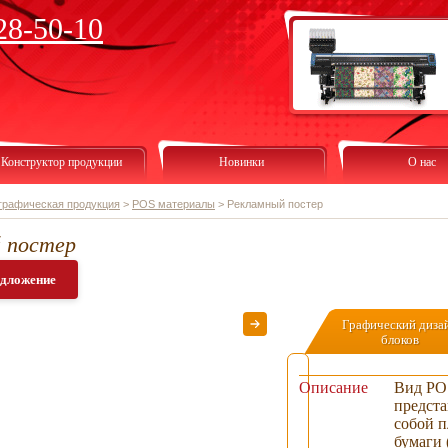
28-50-10
Конструктор продукции
Новинки
О нас
графическая продукция
>
POS материалы
>
Рекламный постер
 постер
едложение
Графический диза
блоков
Описание
Вид PO
предст
собой п
бумаги