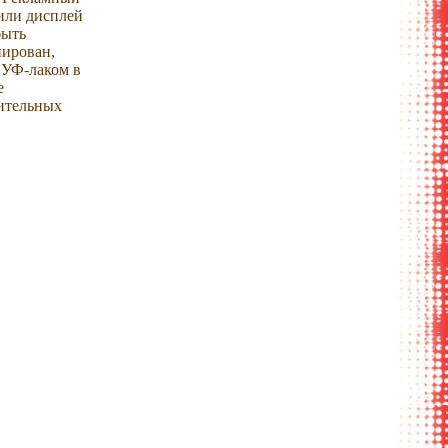
или дисплей
быть
нирован,
 УФ-лаком в
е
ительных