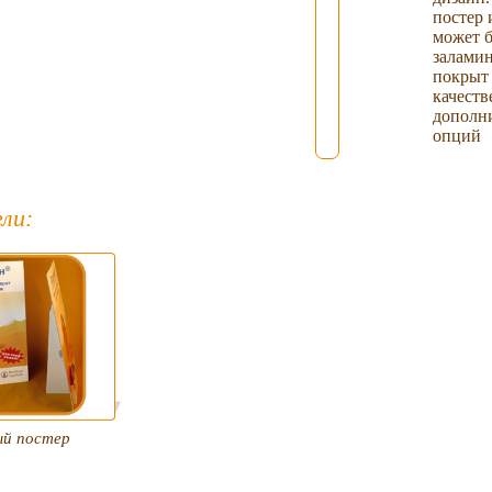
постер 
может 
залами
покрыт
качеств
дополн
опций
ли:
ый постер