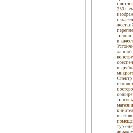
плотнос
250 гр/
изобра
наклее
жестки
перепл
толщино
в качес
Устойч
данной
констр
обеспеч
вырубн
микрог
Спектр
исполь
постеро
обшире
торговы
магазин
киноте
выстав
помеще
тур-опе
авиако