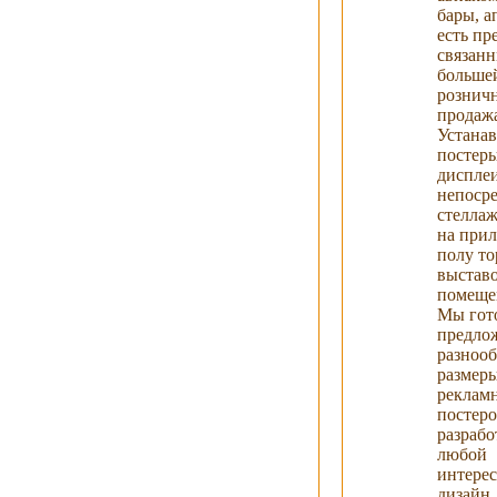
бары, а
есть пр
связан
большей
рознич
продаж
Устана
постер
диспле
непосре
стеллаж
на прил
полу то
выстав
помеще
Мы гот
предло
разноо
размер
реклам
постеро
разрабо
любой
интере
дизайн