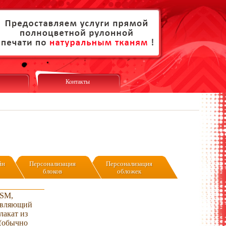
Контакты
йн
Персонализация
Персонализация
блоков
обложек
SМ,
авляющий
лакат из
 (обычно