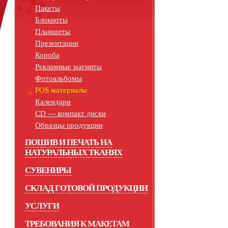
Пакеты
Блокноты
Планшеты
Презентации
Короба
Рекламные магниты
Фотоальбомы
POS материалы
Календари
СD — компакт диски
Образцы продукции
ПОШИВ И ПЕЧАТЬ НА
НАТУРАЛЬНЫХ ТКАНЯХ
СУВЕНИРЫ
СКЛАД ГОТОВОЙ ПРОДУКЦИИ
УСЛУГИ
ТРЕБОВАНИЯ К МАКЕТАМ