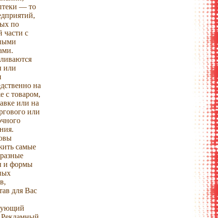
птеки — то
едприятий,
ных по
 части с
ными
ами.
вливаются
ы или
и
дственно на
е с товаром,
авке или на
ргового или
очного
ния.
овы
жить самые
бразные
ы и формы
ных
в,
тав для Вас
сующий
. Рекламный