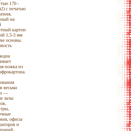
тью 170 -
м2) с печатью
жения,
нный на
й
етный картон
й 1,5-3 мм
тве основы.
ивость
укции
ивает
ая ножка из
офрокартона.
зования
в весьма
н —
е залы
ов,
атры,
очные
ния, офисы
раторов и
мпаний,